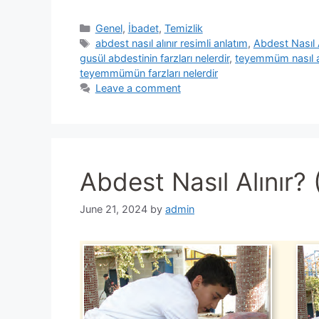
Categories
Genel
,
İbadet
,
Temizlik
Tags
abdest nasıl alınır resimli anlatım
,
Abdest Nasıl A
gusül abdestinin farzları nelerdir
,
teyemmüm nasıl al
teyemmümün farzları nelerdir
Leave a comment
Abdest Nasıl Alınır? 
June 21, 2024
by
admin