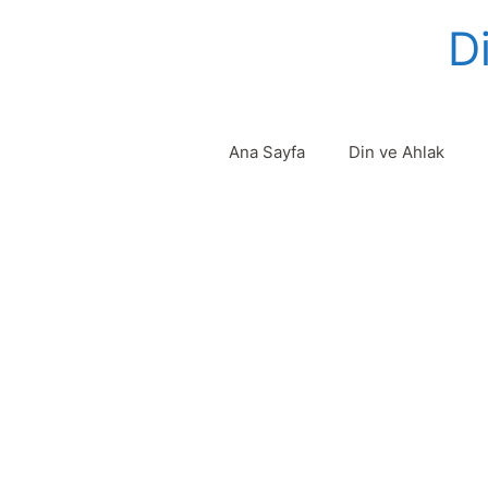
Skip
Di
to
content
Ana Sayfa
Din ve Ahlak