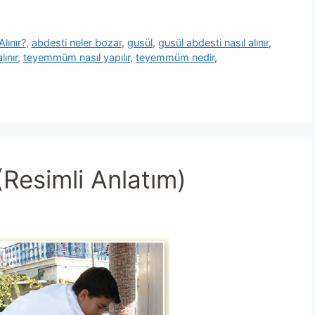
lınır?
,
abdesti neler bozar
,
gusül
,
gusül abdesti nasıl alınır
,
ınır
,
teyemmüm nasıl yapılır
,
teyemmüm nedir
,
(Resimli Anlatım)