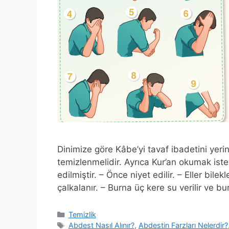
Dinimize göre Kâbe’yi tavaf ibadetini yeri
temizlenmelidir. Ayrıca Kur’an okumak ist
edilmiştir. – Önce niyet edilir. – Eller bile
çalkalanır. – Burna üç kere su verilir ve b
Categories
Temizlik
Tags
Abdest Nasıl Alınır?
,
Abdestin Farzları Nelerdir?