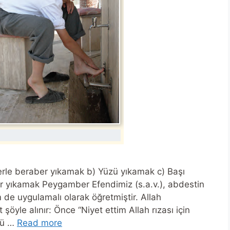
eklerle beraber yıkamak b) Yüzü yıkamak c) Başı
r yıkamak Peygamber Efendimiz (s.a.v.), abdestin
 de uygulamalı olarak öğretmiştir. Allah
 şöyle alınır: Önce “Niyet ettim Allah rızası için
ûzü …
Read more