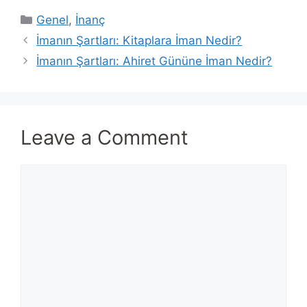
Categories
Genel
,
İnanç
İmanın Şartları: Kitaplara İman Nedir?
İmanın Şartları: Ahiret Gününe İman Nedir?
Leave a Comment
Comment