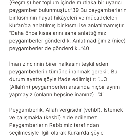
(Geçmiş) her toplum içinde mutlaka bir uyarıcı
peygamber bulunmuştur.”39 Bu peygamberlerin
bir kısmının hayat hikâyeleri ve mücadeleleri
Kur’an’da anlatılmış bir kısmı ise anlatılmamıştır.
“Daha önce kıssalarını sana anlattığımız
peygamberler gönderdik. Anlatmadığımız (nice)
peygamberler de gönderdik…”40
İman zincirinin birer halkasını teşkil eden
peygamberlerin tümüne inanmak gerekir. Bu
durum ayette şöyle ifade edilmiştir: “…O
(Allah’ın) peygamberleri arasında hiçbir ayrım
yapmayız (onların hepsine inanırız)…”41
Peygamberlik, Allah vergisidir (vehbî). İstemek
ve çalışmakla (kesbî) elde edilemez.
Peygamberlerin Rabbimiz tarafından
seçilmesiyle ilgili olarak Kur’an’da şöyle