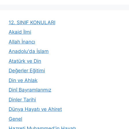
12. SINIF KONULARI
Akaid İlmi
Allah İnancı
Anadolu'da İslam
Atatürk ve Din
Değerler Eğitimi
Din ve Ahlak
Dinî Bayramlarımız
Dinler Tarihi
Dünya Hayatı ve Ahiret
Genel
Hazreti Muhammed'in Hayatı