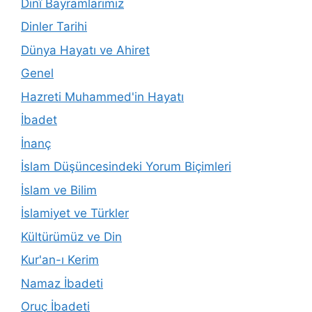
Dinî Bayramlarımız
Dinler Tarihi
Dünya Hayatı ve Ahiret
Genel
Hazreti Muhammed'in Hayatı
İbadet
İnanç
İslam Düşüncesindeki Yorum Biçimleri
İslam ve Bilim
İslamiyet ve Türkler
Kültürümüz ve Din
Kur'an-ı Kerim
Namaz İbadeti
Oruç İbadeti