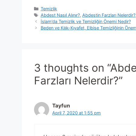
Categories
Temizlik
Tags
Abdest Nasıl Alınır?
,
Abdestin Farzları Nelerdir?
İslam’da Temizlik ve Temizliğin Önemi Nedir?
Beden ve Kılık-Kıyafet, Elbise Temizliğinin Öne
3 thoughts on “Abdes
Farzları Nelerdir?”
Tayfun
April 7, 2020 at 1:55 pm