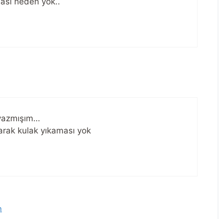
ası neden yok..
 yazmışım…
arak kulak yıkaması yok
m