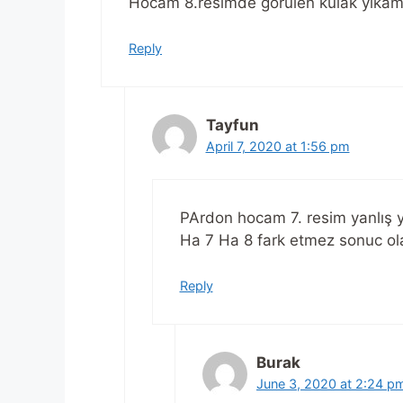
Hocam 8.resimde görülen kulak yıkam
Reply
Tayfun
April 7, 2020 at 1:56 pm
PArdon hocam 7. resim yanlış
Ha 7 Ha 8 fark etmez sonuc ol
Reply
Burak
June 3, 2020 at 2:24 p