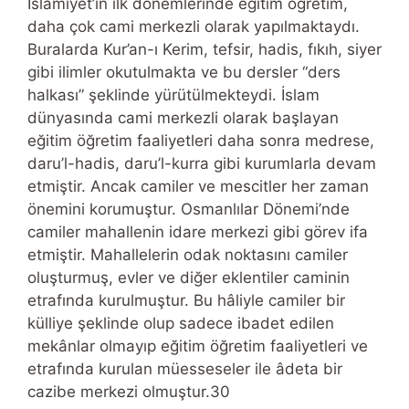
İslamiyet’in ilk dönemlerinde eğitim öğretim,
daha çok cami merkezli olarak yapılmaktaydı.
Buralarda Kur’an-ı Kerim, tefsir, hadis, fıkıh, siyer
gibi ilimler okutulmakta ve bu dersler “ders
halkası” şeklinde yürütülmekteydi. İslam
dünyasında cami merkezli olarak başlayan
eğitim öğretim faaliyetleri daha sonra medrese,
daru’l-hadis, daru’l-kurra gibi kurumlarla devam
etmiştir. Ancak camiler ve mescitler her zaman
önemini korumuştur. Osmanlılar Dönemi’nde
camiler mahallenin idare merkezi gibi görev ifa
etmiştir. Mahallelerin odak noktasını camiler
oluşturmuş, evler ve diğer eklentiler caminin
etrafında kurulmuştur. Bu hâliyle camiler bir
külliye şeklinde olup sadece ibadet edilen
mekânlar olmayıp eğitim öğretim faaliyetleri ve
etrafında kurulan müesseseler ile âdeta bir
cazibe merkezi olmuştur.30