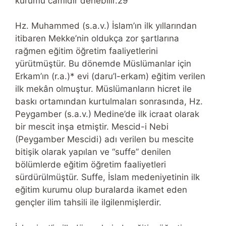
kurumu camidir denebilir.29
Hz. Muhammed (s.a.v.) İslam’ın ilk yıllarından
itibaren Mekke’nin oldukça zor şartlarına
rağmen eğitim öğretim faaliyetlerini
yürütmüştür. Bu dönemde Müslümanlar için
Erkam’ın (r.a.)* evi (daru’l-erkam) eğitim verilen
ilk mekân olmuştur. Müslümanların hicret ile
baskı ortamından kurtulmaları sonrasında, Hz.
Peygamber (s.a.v.) Medine’de ilk icraat olarak
bir mescit inşa etmiştir. Mescid-i Nebi
(Peygamber Mescidi) adı verilen bu mescite
bitişik olarak yapılan ve “suffe” denilen
bölümlerde eğitim öğretim faaliyetleri
sürdürülmüştür. Suffe, İslam medeniyetinin ilk
eğitim kurumu olup buralarda ikamet eden
gençler ilim tahsili ile ilgilenmişlerdir.