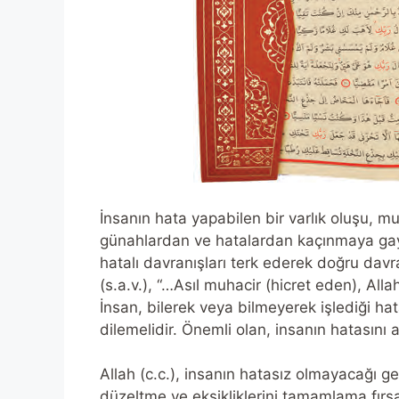
İnsanın hata yapabilen bir varlık oluşu, 
günahlardan ve hatalardan kaçınmaya gayre
hatalı davranışları terk ederek doğru dav
(s.a.v.), “…Asıl muhacir (hicret eden), Alla
İnsan, bilerek veya bilmeyerek işlediği ha
dilemelidir. Önemli olan, insanın hatasını
Allah (c.c.), insanın hatasız olmayacağı g
düzeltme ve eksikliklerini tamamlama fırsa