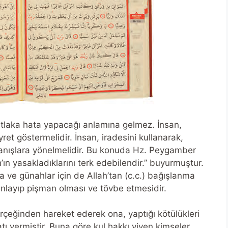
mutlaka hata yapacağı anlamına gelmez. İnsan,
t göstermelidir. İnsan, iradesini kullanarak,
ranışlara yönelmelidir. Bu konuda Hz. Peygamber
h’ın yasakladıklarını terk edebilendir.” buyurmuştur.
ta ve günahlar için de Allah’tan (c.c.) bağışlanma
 anlayıp pişman olması ve tövbe etmesidir.
erçeğinden hareket ederek ona, yaptığı kötülükleri
tı vermiştir. Buna göre kul hakkı yiyen kimseler,