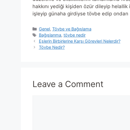
hakkını yediği kişiden özür dileyip helallik i
işleyip günaha girdiyse tövbe edip ondan a
Categories
Genel
,
Tövbe ve Bağışlama
Tags
Bağışlanma
,
tövbe nedir
Eşlerin Birbirlerine Karşı Görevleri Nelerdir?
Tövbe Nedir?
Leave a Comment
Comment