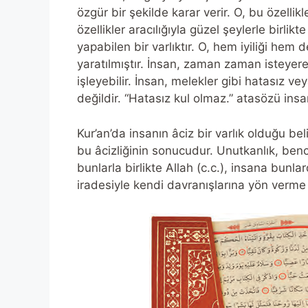
özgür bir şekilde karar verir. O, bu özellikl
özellikler aracılığıyla güzel şeylerle birli
yapabilen bir varlıktır. O, hem iyiliği hem
yaratılmıştır. İnsan, zaman zaman isteyer
işleyebilir. İnsan, melekler gibi hatasız v
değildir. “Hatasız kul olmaz.” atasözü in
Kur’an’da insanın âciz bir varlık olduğu be
bu âcizliğinin sonucudur. Unutkanlık, bencil
bunlarla birlikte Allah (c.c.), insana bunla
iradesiyle kendi davranışlarına yön verme