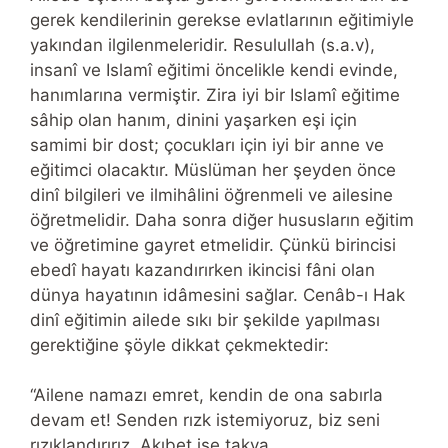
gerek kendilerinin gerekse evlatlarının eğitimiyle
yakından ilgilenmeleridir. Resulullah (s.a.v),
insanî ve Islamî eğitimi öncelikle kendi evinde,
hanımlarına vermiştir. Zira iyi bir Islamî eğitime
sâhip olan hanım, dinini yaşarken eşi için
samimi bir dost; çocukları için iyi bir anne ve
eğitimci olacaktır. Müslüman her şeyden önce
dinî bilgileri ve ilmihâlini öğrenmeli ve ailesine
öğretmelidir. Daha sonra diğer hususların eğitim
ve öğretimine gayret etmelidir. Çünkü birincisi
ebedî hayatı kazandırırken ikincisi fâni olan
dünya hayatının idâmesini sağlar. Cenâb-ı Hak
dinî eğitimin ailede sıkı bir şekilde yapılması
gerektiğine şöyle dikkat çekmektedir:
“Ailene namazı emret, kendin de ona sabırla
devam et! Senden rızk istemiyoruz, biz seni
rızıklandırırız. Akıbet ise takva