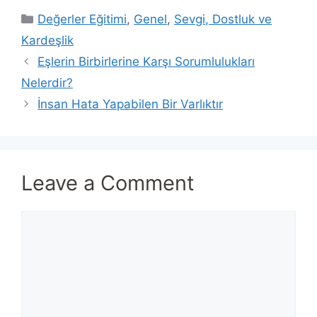
Categories
Değerler Eğitimi
,
Genel
,
Sevgi, Dostluk ve
Kardeşlik
Eşlerin Birbirlerine Karşı Sorumlulukları
Nelerdir?
İnsan Hata Yapabilen Bir Varlıktır
Leave a Comment
Comment