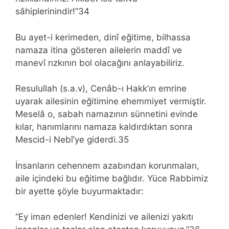
sâhiplerinindir!”34
Bu ayet-i kerimeden, dinî eğitime, bilhassa
namaza itina gösteren ailelerin maddî ve
manevî rızkının bol olacağını anlayabiliriz.
Resulullah (s.a.v), Cenâb-ı Hakk’ın emrine
uyarak ailesinin eğitimine ehemmiyet vermiştir.
Meselâ o, sabah namazının sünnetini evinde
kılar, hanımlarını namaza kaldırdıktan sonra
Mescid-i Nebî’ye giderdi.35
İnsanların cehennem azabından korunmaları,
aile içindeki bu eğitime bağlıdır. Yüce Rabbimiz
bir ayette şöyle buyurmaktadır:
“Ey iman edenler! Kendinizi ve ailenizi yakıtı