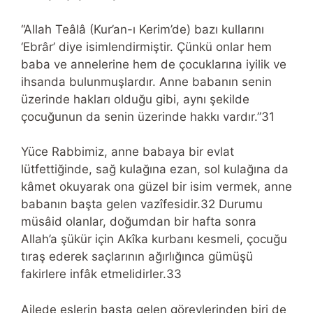
“Allah Teâlâ (Kur’an-ı Kerim’de) bazı kullarını
‘Ebrâr’ diye isimlendirmiştir. Çünkü onlar hem
baba ve annelerine hem de çocuklarına iyilik ve
ihsanda bulunmuşlardır. Anne babanın senin
üzerinde hakları olduğu gibi, aynı şekilde
çocuğunun da senin üzerinde hakkı vardır.”31
Yüce Rabbimiz, anne babaya bir evlat
lütfettiğinde, sağ kulağına ezan, sol kulağına da
kâmet okuyarak ona güzel bir isim vermek, anne
babanın başta gelen vazîfesidir.32 Durumu
müsâid olanlar, doğumdan bir hafta sonra
Allah’a şükür için Akîka kurbanı kesmeli, çocuğu
tıraş ederek saçlarının ağırlığınca gümüşü
fakirlere infâk etmelidirler.33
Ailede eşlerin başta gelen görevlerinden biri de