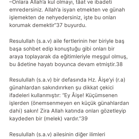
–Onlara Allah’a kul olmayı, tâat ve ibadeti
emredersiniz. Allah’a isyan etmekten ve günah
işlemekten de nehyedersiniz, işte bu onları
korumak demektir”37 buyurdu.
Resulullah (s.a.v) aile fertlerinin her biriyle baş
başa sohbet edip konuştuğu gibi onları bir
araya toplayarak da eğitimleriyle meşgul olmuş,
bu âdetine hayatı boyunca devam etmiştir.38
Resulullah (s.a.v) bir defasında Hz. Âişe’yi (r.a)
günahlardan sakındırırken şu dikkat çekici
ifadeleri kullanmıştır: “Ey Âişe! Küçümsenen
işlerden (önemsenmeyen en küçük günahlardan
dahi) sakın! Zira Allah katında onları gözetleyip
kaydeden bir (melek) vardır.”39
Resulullah (s.a.v) ailesinin diğer ilimleri