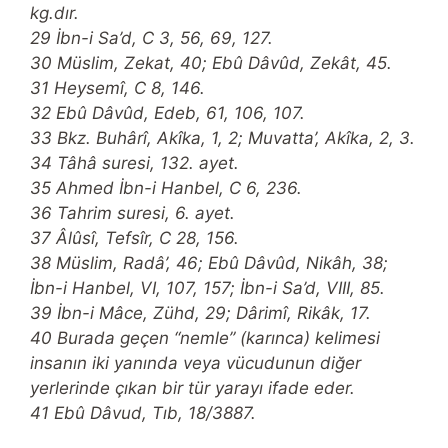
kg.dır.
29 İbn-i Sa’d, C 3, 56, 69, 127.
30 Müslim, Zekat, 40; Ebû Dâvûd, Zekât, 45.
31 Heysemî, C 8, 146.
32 Ebû Dâvûd, Edeb, 61, 106, 107.
33 Bkz. Buhârî, Akîka, 1, 2; Muvatta’, Akîka, 2, 3.
34 Tâhâ suresi, 132. ayet.
35 Ahmed İbn-i Hanbel, C 6, 236.
36 Tahrim suresi, 6. ayet.
37 Âlûsî, Tefsîr, C 28, 156.
38 Müslim, Radâ’, 46; Ebû Dâvûd, Nikâh, 38;
İbn-i Hanbel, VI, 107, 157; İbn-i Sa’d, VIII, 85.
39 İbn-i Mâce, Zühd, 29; Dârimî, Rikâk, 17.
40 Burada geçen “nemle” (karınca) kelimesi
insanın iki yanında veya vücudunun diğer
yerlerinde çıkan bir tür yarayı ifade eder.
41 Ebû Dâvud, Tıb, 18/3887.