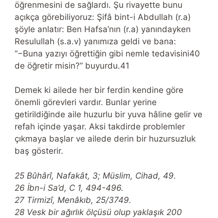
öğrenmesini de sağlardı. Şu rivayette bunu
açıkça görebiliyoruz: Şifâ bint-i Abdullah (r.a)
şöyle anlatır: Ben Hafsa’nın (r.a) yanındayken
Resulullah (s.a.v) yanımıza geldi ve bana:
“−Buna yazıyı öğrettiğin gibi nemle tedavisini40
de öğretir misin?” buyurdu.41
Demek ki ailede her bir ferdin kendine göre
önemli görevleri vardır. Bunlar yerine
getirildiğinde aile huzurlu bir yuva hâline gelir ve
refah içinde yaşar. Aksi takdirde problemler
çıkmaya başlar ve ailede derin bir huzursuzluk
baş gösterir.
25 Bûhârî, Nafakât, 3; Müslim, Cihad, 49.
26 İbn-i Sa’d, C 1, 494-496.
27 Tirmizî, Menâkıb, 25/3749.
28 Vesk bir ağırlık ölçüsü olup yaklaşık 200