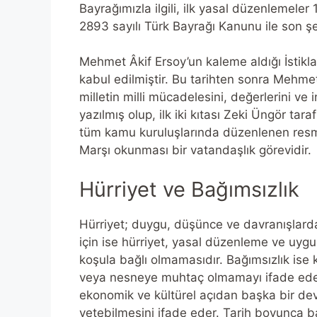
Bayrağımızla ilgili, ilk yasal düzenlemeler 
2893 sayılı Türk Bayrağı Kanunu ile son şek
Mehmet Âkif Ersoy’un kaleme aldığı İstikl
kabul edilmiştir. Bu tarihten sonra Mehmet Â
milletin milli mücadelesini, değerlerini ve 
yazılmış olup, ilk iki kıtası Zeki Üngör t
tüm kamu kuruluşlarında düzenlenen resmi 
Marşı okunması bir vatandaşlık görevidir.
Hürriyet ve Bağımsızlık
Hürriyet; duygu, düşünce ve davranışlard
için ise hürriyet, yasal düzenleme ve uyg
koşula bağlı olmamasıdır. Bağımsızlık ise
veya nesneye muhtaç olmamayı ifade eder. 
ekonomik ve kültürel açıdan başka bir de
yetebilmesini ifade eder. Tarih boyunca bağ