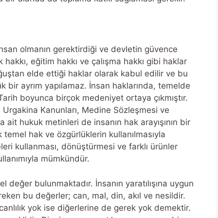
insan olmanın gerektirdiği ve devletin güvence
ık hakkı, eğitim hakkı ve çalışma hakkı gibi haklar
ğuştan elde ettiği haklar olarak kabul edilir ve bu
ük bir ayrım yapılamaz. İnsan haklarında, temelde
r. Tarih boyunca birçok medeniyet ortaya çıkmıştır.
ır. Urgakina Kanunları, Medine Sözleşmesi ve
a ait hukuk metinleri de insanın hak arayışının bir
 temel hak ve özgürlüklerin kullanılmasıyla
leri kullanması, dönüştürmesi ve farklı ürünler
kullanımıyla mümkündür.
l değer bulunmaktadır. İnsanın yaratılışına uygun
ken bu değerler; can, mal, din, akıl ve nesildir.
anlılık yok ise diğerlerine de gerek yok demektir.