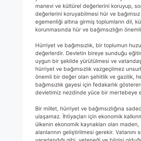
manevi ve kültürel değerlerini koruyup, sonr
değerlerini koruyabilmesi hür ve bağımsız
egemenliği altına girmiş toplumların dil, 
korunmasında hür ve bağımsızlığın öneml
Hürriyet ve bağımsızlık, bir toplumun hu
değerlerdir. Devletin bireye sunduğu eğitim
uygun bir şekilde yürütülmesi ve vatandaş
hürriyet ve bağımsızlık vazgeçilmez unsur
önemli bir değer olan şehitlik ve gazilik, 
bağımsızlık gayesi için fedakarlık göstere
devletimiz nezdinde yüce bir mertebeye er
Bir millet, hürriyet ve bağımsızlığına sad
ulaşamaz. İhtiyaçları için ekonomik kalkın
ülkenin ekonomik kaynakları olan maden, tar
alanlarının geliştirilmesi gerekir. Vatanın
yararlandığı gibi, yeteneği ve bilgisi oldu