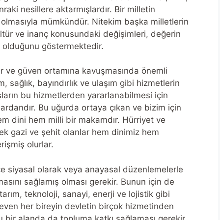
aki nesillere aktarmışlardır. Bir milletin
 olmasıyla mümkündür. Nitekim başka milletlerin
kültür ve inanç konusundaki değişimleri, değerin
i olduğunu göstermektedir.
zur ve güven ortamına kavuşmasında önemli
, sağlık, bayındırlık ve ulaşım gibi hizmetlerin
ların bu hizmetlerden yararlanabilmesi için
lardandır. Bu uğurda ortaya çıkan ve bizim için
hem dini hem milli bir makamdır. Hürriyet ve
rek gazi ve şehit olanlar hem dinimiz hem
işmiş olurlar.
ece siyasal olarak veya anayasal düzenlemelerle
masını sağlamış olması gerekir. Bunun için de
ım, teknoloji, sanayi, enerji ve lojistik gibi
ı seven her bireyin devletin birçok hizmetinden
ğu bir alanda da topluma katkı sağlaması gerekir.