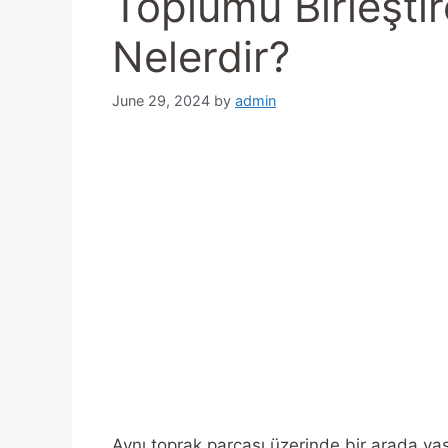
Toplumu Birleşti
Nelerdir?
June 29, 2024
by
admin
Aynı toprak parçası üzerinde bir arada yaş