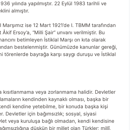
1936 yılında yapılmıştır. 22 Eylül 1983 tarihli ve
lini almıştır.
al Marşımız ise 12 Mart 1921’de I. TBMM tarafından
kif Ersoy’a, “Milli Şair” unvanı verilmiştir. Bu
inancını betimleyen İstiklal Marşı on kıta olarak
arafından bestelenmiştir. Günümüzde kanunlar gereği,
törenlerde bayrağa karşı saygı duruşu ve İstiklal
a kısıtlanmama veya zorlanmama halidir. Devletler
ulamaların kendinden kaynaklı olması, başka bir
 kendi kendine yetebilme, bir konuda başka kişi
Devletler için bağımsızlık; sosyal, siyasi
vlet veya kuruluşa bağlı olmadan, kendi kendisine
ımsızlığına düşkün bir millet olan Türkler; millî,