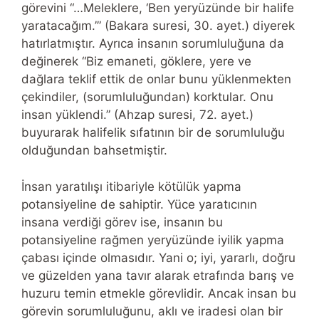
görevini “…Meleklere, ‘Ben yeryüzünde bir halife
yaratacağım.’” (Bakara suresi, 30. ayet.) diyerek
hatırlatmıştır. Ayrıca insanın sorumluluğuna da
değinerek “Biz emaneti, göklere, yere ve
dağlara teklif ettik de onlar bunu yüklenmekten
çekindiler, (sorumluluğundan) korktular. Onu
insan yüklendi.” (Ahzap suresi, 72. ayet.)
buyurarak halifelik sıfatının bir de sorumluluğu
olduğundan bahsetmiştir.
İnsan yaratılışı itibariyle kötülük yapma
potansiyeline de sahiptir. Yüce yaratıcının
insana verdiği görev ise, insanın bu
potansiyeline rağmen yeryüzünde iyilik yapma
çabası içinde olmasıdır. Yani o; iyi, yararlı, doğru
ve güzelden yana tavır alarak etrafında barış ve
huzuru temin etmekle görevlidir. Ancak insan bu
görevin sorumluluğunu, aklı ve iradesi olan bir