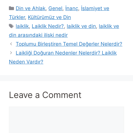
Categories
Din ve Ahlak
,
Genel
,
İnanç
,
İslamiyet ve
Türkler
,
Kültürümüz ve Din
Tags
laiklik
,
Laiklik Nedir?
,
laiklik ve din
,
laiklik ve
din arasındaki ilişki nedir
Toplumu Birleştiren Temel Değerler Nelerdir?
Laikliği Doğuran Nedenler Nelerdir? Laiklik
Neden Vardır?
Leave a Comment
Comment