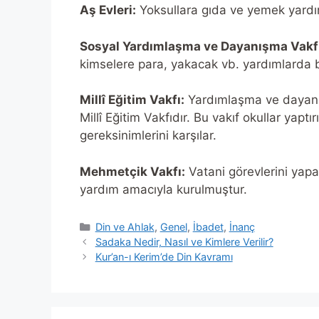
Aş Evleri:
Yoksullara gıda ve yemek yardı
Sosyal Yardımlaşma ve Dayanışma Vakfı
kimselere para, yakacak vb. yardımlarda 
Millî Eğitim Vakfı:
Yardımlaşma ve dayanı
Millî Eğitim Vakfıdır. Bu vakıf okullar yap
gereksinimlerini karşılar.
Mehmetçik Vakfı:
Vatani görevlerini yapar
yardım amacıyla kurulmuştur.
Categories
Din ve Ahlak
,
Genel
,
İbadet
,
İnanç
Sadaka Nedir, Nasıl ve Kimlere Verilir?
Kur’an-ı Kerim’de Din Kavramı