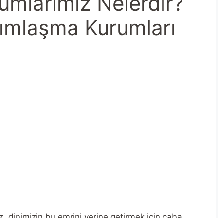
mlarımız Nelerdir?
dımlaşma Kurumları
z, dinimizin bu emrini yerine getirmek için çaba