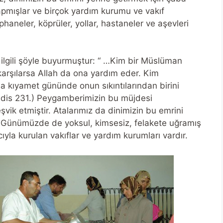
apmışlar ve birçok yardım kurumu ve vakıf
haneler, köprüler, yollar, hastaneler ve aşevleri
lgili şöyle buyurmuştur: “ …Kim bir Müslüman
karşılarsa Allah da ona yardım eder. Kim
 da kıyamet gününde onun sıkıntılarından birini
 Hadis 231.) Peygamberimizin bu müjdesi
ik etmiştir. Atalarımız da dinimizin bu emrini
r. Günümüzde de yoksul, kimsesiz, felakete uğramış
la kurulan vakıflar ve yardım kurumları vardır.