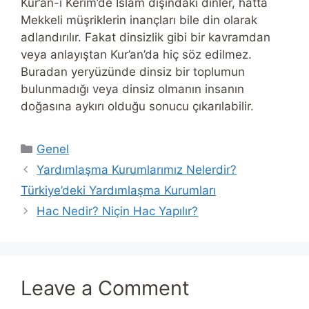
Kur’an-ı Kerim’de İslam dışındaki dinler, hatta
Mekkeli müşriklerin inançları bile din olarak
adlandırılır. Fakat dinsizlik gibi bir kavramdan
veya anlayıştan Kur’an’da hiç söz edilmez.
Buradan yeryüzünde dinsiz bir toplumun
bulunmadığı veya dinsiz olmanın insanın
doğasına aykırı olduğu sonucu çıkarılabilir.
Categories
Genel
Yardımlaşma Kurumlarımız Nelerdir?
Türkiye’deki Yardımlaşma Kurumları
Hac Nedir? Niçin Hac Yapılır?
Leave a Comment