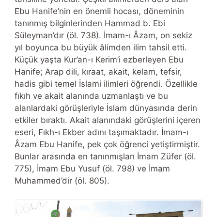
Ebu Hanife’nin en önemli hocası, döneminin
tanınmış bilginlerinden Hammad b. Ebi
Süleyman’dır (öl. 738). İmam-ı Âzam, on sekiz
yıl boyunca bu büyük âlimden ilim tahsil etti.
Küçük yaşta Kur’an-ı Kerim’i ezberleyen Ebu
Hanife; Arap dili, kıraat, akait, kelam, tefsir,
hadis gibi temel İslami ilimleri öğrendi. Özellikle
fıkıh ve akait alanında uzmanlaştı ve bu
alanlardaki görüşleriyle İslam dünyasında derin
etkiler bıraktı. Akait alanındaki görüşlerini içeren
eseri, Fıkh-ı Ekber adını taşımaktadır. İmam-ı
Âzam Ebu Hanife, pek çok öğrenci yetiştirmiştir.
Bunlar arasında en tanınmışları İmam Züfer (öl.
775), İmam Ebu Yusuf (öl. 798) ve İmam
Muhammed’dir (öl. 805).