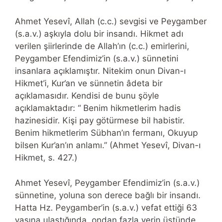
Ahmet Yesevî, Allah (c.c.) sevgisi ve Peygamber
(s.a.v.) aşkıyla dolu bir insandı. Hikmet adı
verilen şiirlerinde de Allah’ın (c.c.) emirlerini,
Peygamber Efendimiz’in (s.a.v.) sünnetini
insanlara açıklamıştır. Nitekim onun Divan-ı
Hikmet’i, Kur’an ve sünnetin âdeta bir
açıklamasıdır. Kendisi de bunu şöyle
açıklamaktadır: “ Benim hikmetlerim hadis
hazinesidir. Kişi pay götürmese bil habistir.
Benim hikmetlerim Sübhan’ın fermanı, Okuyup
bilsen Kur’an’ın anlamı.” (Ahmet Yesevî, Divan-ı
Hikmet, s. 427.)
Ahmet Yesevî, Peygamber Efendimiz’in (s.a.v.)
sünnetine, yoluna son derece bağlı bir insandı.
Hatta Hz. Peygamber’in (s.a.v.) vefat ettiği 63
yaşına ulaştığında, ondan fazla yerin üstünde