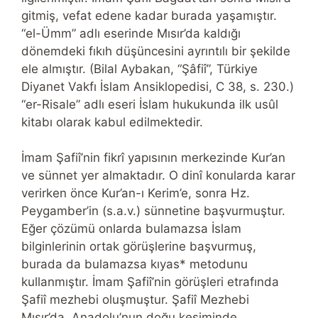
gitmiş, vefat edene kadar burada yaşamıştır.
“el-Ümm” adlı eserinde Mısır’da kaldığı
dönemdeki fıkıh düşüncesini ayrıntılı bir şekilde
ele almıştır. (Bilal Aybakan, “Şâfiî”, Türkiye
Diyanet Vakfı İslam Ansiklopedisi, C 38, s. 230.)
“er-Risale” adlı eseri İslam hukukunda ilk usûl
kitabı olarak kabul edilmektedir.
İmam Şafiî’nin fikrî yapısının merkezinde Kur’an
ve sünnet yer almaktadır. O dinî konularda karar
verirken önce Kur’an-ı Kerim’e, sonra Hz.
Peygamber’in (s.a.v.) sünnetine başvurmuştur.
Eğer çözümü onlarda bulamazsa İslam
bilginlerinin ortak görüşlerine başvurmuş,
burada da bulamazsa kıyas* metodunu
kullanmıştır. İmam Şafiî’nin görüşleri etrafında
Şafiî mezhebi oluşmuştur. Şafiî Mezhebi
Mısır’da, Anadolu’nun doğu kesiminde,