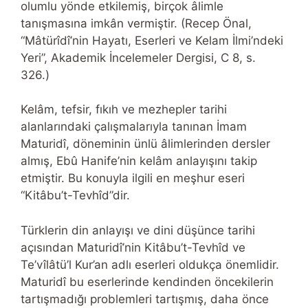
olumlu yönde etkilemiş, birçok âlimle
tanışmasına imkân vermiştir. (Recep Önal,
“Mâtürîdî’nin Hayatı, Eserleri ve Kelam İlmi’ndeki
Yeri”, Akademik İncelemeler Dergisi, C 8, s.
326.)
Kelâm, tefsir, fıkıh ve mezhepler tarihi
alanlarındaki çalışmalarıyla tanınan İmam
Maturidî, döneminin ünlü âlimlerinden dersler
almış, Ebû Hanife’nin kelâm anlayışını takip
etmiştir. Bu konuyla ilgili en meşhur eseri
“Kitâbu’t-Tevhîd”dir.
Türklerin din anlayışı ve dini düşünce tarihi
açısından Maturidî’nin Kitâbu’t-Tevhîd ve
Te’vîlâtü’l Kur’an adlı eserleri oldukça önemlidir.
Maturidî bu eserlerinde kendinden öncekilerin
tartışmadığı problemleri tartışmış, daha önce