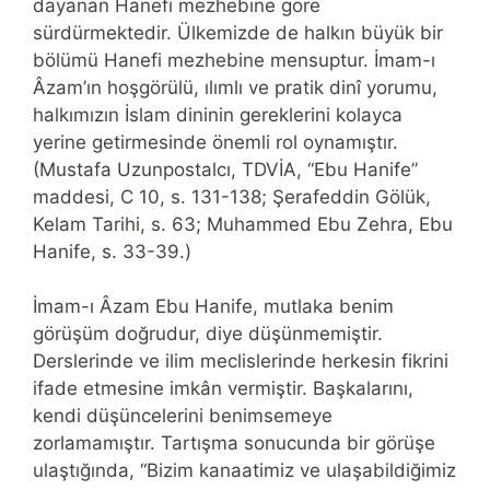
dayanan Hanefi mezhebine göre
sürdürmektedir. Ülkemizde de halkın büyük bir
bölümü Hanefi mezhebine mensuptur. İmam-ı
Âzam’ın hoşgörülü, ılımlı ve pratik dinî yorumu,
halkımızın İslam dininin gereklerini kolayca
yerine getirmesinde önemli rol oynamıştır.
(Mustafa Uzunpostalcı, TDVİA, “Ebu Hanife”
maddesi, C 10, s. 131-138; Şerafeddin Gölük,
Kelam Tarihi, s. 63; Muhammed Ebu Zehra, Ebu
Hanife, s. 33-39.)
İmam-ı Âzam Ebu Hanife, mutlaka benim
görüşüm doğrudur, diye düşünmemiştir.
Derslerinde ve ilim meclislerinde herkesin fikrini
ifade etmesine imkân vermiştir. Başkalarını,
kendi düşüncelerini benimsemeye
zorlamamıştır. Tartışma sonucunda bir görüşe
ulaştığında, “Bizim kanaatimiz ve ulaşabildiğimiz