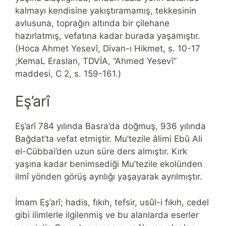
kalmayı kendisine yakıştıramamış, tekkesinin
avlusuna, toprağın altında bir çilehane
hazırlatmış, vefatına kadar burada yaşamıştır.
(Hoca Ahmet Yesevî, Divan-ı Hikmet, s. 10-17
;KemaL Eraslan, TDVİA, “Ahmed Yesevî”
maddesi, C 2, s. 159-161.)
Eş’arî
Eş’arî 784 yılında Basra’da doğmuş, 936 yılında
Bağdat’ta vefat etmiştir. Mu’tezile âlimi Ebû Ali
el-Cübbai’den uzun süre ders almıştır. Kırk
yaşına kadar benimsediği Mu’tezile ekolünden
ilmî yönden görüş ayrılığı yaşayarak ayrılmıştır.
İmam Eş’arî; hadis, fıkıh, tefsir, usûl-i fıkıh, cedel
gibi ilimlerle ilgilenmiş ve bu alanlarda eserler