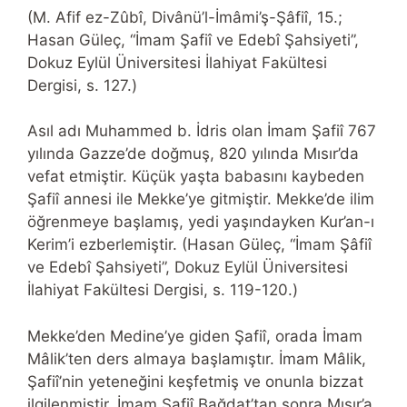
(M. Afif ez-Zûbî, Divânü’l-İmâmi’ş-Şâfiî, 15.;
Hasan Güleç, “İmam Şafiî ve Edebî Şahsiyeti”,
Dokuz Eylül Üniversitesi İlahiyat Fakültesi
Dergisi, s. 127.)
Asıl adı Muhammed b. İdris olan İmam Şafiî 767
yılında Gazze’de doğmuş, 820 yılında Mısır’da
vefat etmiştir. Küçük yaşta babasını kaybeden
Şafiî annesi ile Mekke’ye gitmiştir. Mekke’de ilim
öğrenmeye başlamış, yedi yaşındayken Kur’an-ı
Kerim’i ezberlemiştir. (Hasan Güleç, “İmam Şâfiî
ve Edebî Şahsiyeti”, Dokuz Eylül Üniversitesi
İlahiyat Fakültesi Dergisi, s. 119-120.)
Mekke’den Medine’ye giden Şafiî, orada İmam
Mâlik’ten ders almaya başlamıştır. İmam Mâlik,
Şafiî’nin yeteneğini keşfetmiş ve onunla bizzat
ilgilenmiştir. İmam Şafiî Bağdat’tan sonra Mısır’a