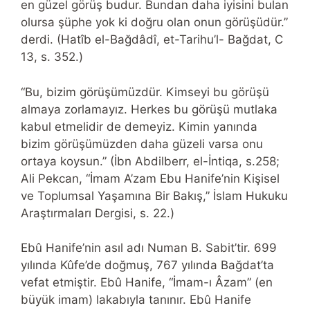
en güzel görüş budur. Bundan daha iyisini bulan
olursa şüphe yok ki doğru olan onun görüşüdür.”
derdi. (Hatîb el-Bağdâdî, et-Tarihu’l- Bağdat, C
13, s. 352.)
“Bu, bizim görüşümüzdür. Kimseyi bu görüşü
almaya zorlamayız. Herkes bu görüşü mutlaka
kabul etmelidir de demeyiz. Kimin yanında
bizim görüşümüzden daha güzeli varsa onu
ortaya koysun.” (İbn Abdilberr, el-İntiqa, s.258;
Ali Pekcan, “İmam A’zam Ebu Hanife’nin Kişisel
ve Toplumsal Yaşamına Bir Bakış,” İslam Hukuku
Araştırmaları Dergisi, s. 22.)
Ebû Hanife’nin asıl adı Numan B. Sabit’tir. 699
yılında Kûfe’de doğmuş, 767 yılında Bağdat’ta
vefat etmiştir. Ebû Hanife, “İmam-ı Âzam” (en
büyük imam) lakabıyla tanınır. Ebû Hanife