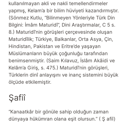
kullanılmayan akli ve nakli temellendirmeler
yapmış, Kelam’a bir bilim hüviyeti kazandırmıştır.
(Sönmez Kutlu, “Bilinmeyen Yönleriyle Türk Din
Bilgini: İmâm Maturidî”, Dini Araştırmalar, C 5 s.
8.) Maturidî’nin görüşleri çerçevesinde oluşan
Maturidîlik; Türkiye, Balkanlar, Orta Asya, Çin,
Hindistan, Pakistan ve Eritre’de yaşayan
Müslümanların büyük çoğunluğu tarafından
benimsenmiştir. (Saim Kılavuz, İslâm Akâidi ve
Kelâm’a Giriş, s. 475.) Maturidî’nin görüşleri,
Türklerin dinî anlayışını ve inanç sistemini büyük
ölçüde etkilemiştir.
Şafiî
“Kanaatkâr bir gönüle sahip olduğun zaman
dünyaya hükümran olana eşit olursun.” ( Ş afiî)