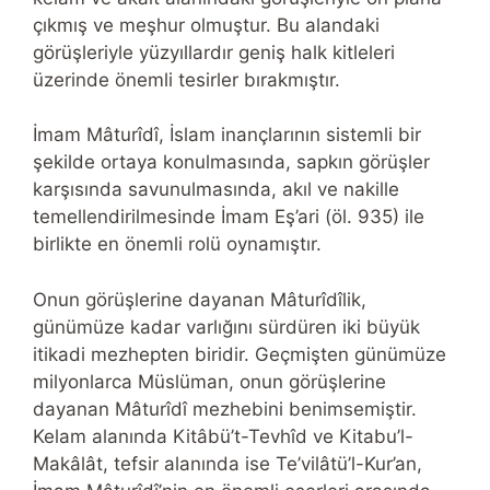
çıkmış ve meşhur olmuştur. Bu alandaki
görüşleriyle yüzyıllardır geniş halk kitleleri
üzerinde önemli tesirler bırakmıştır.
İmam Mâturîdî, İslam inançlarının sistemli bir
şekilde ortaya konulmasında, sapkın görüşler
karşısında savunulmasında, akıl ve nakille
temellendirilmesinde İmam Eş’ari (öl. 935) ile
birlikte en önemli rolü oynamıştır.
Onun görüşlerine dayanan Mâturîdîlik,
günümüze kadar varlığını sürdüren iki büyük
itikadi mezhepten biridir. Geçmişten günümüze
milyonlarca Müslüman, onun görüşlerine
dayanan Mâturîdî mezhebini benimsemiştir.
Kelam alanında Kitâbü’t-Tevhîd ve Kitabu’l-
Makâlât, tefsir alanında ise Te’vilâtü’l-Kur’an,