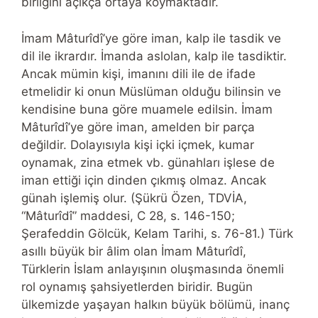
birliğini açıkça ortaya koymaktadır.
İmam Mâturîdî’ye göre iman, kalp ile tasdik ve
dil ile ikrardır. İmanda aslolan, kalp ile tasdiktir.
Ancak mümin kişi, imanını dili ile de ifade
etmelidir ki onun Müslüman olduğu bilinsin ve
kendisine buna göre muamele edilsin. İmam
Mâturîdî’ye göre iman, amelden bir parça
değildir. Dolayısıyla kişi içki içmek, kumar
oynamak, zina etmek vb. günahları işlese de
iman ettiği için dinden çıkmış olmaz. Ancak
günah işlemiş olur. (Şükrü Özen, TDVİA,
“Mâturîdî” maddesi, C 28, s. 146-150;
Şerafeddin Gölcük, Kelam Tarihi, s. 76-81.) Türk
asıllı büyük bir âlim olan İmam Mâturîdî,
Türklerin İslam anlayışının oluşmasında önemli
rol oynamış şahsiyetlerden biridir. Bugün
ülkemizde yaşayan halkın büyük bölümü, inanç