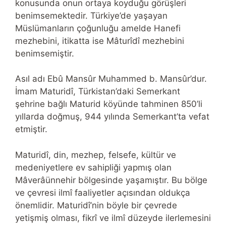
konusunda onun ortaya koyduğu görüşleri
benimsemektedir. Türkiye’de yaşayan
Müslümanların çoğunluğu amelde Hanefi
mezhebini, itikatta ise Mâturîdî mezhebini
benimsemiştir.
Asıl adı Ebû Mansûr Muhammed b. Mansûr’dur.
İmam Maturidî, Türkistan’daki Semerkant
şehrine bağlı Maturid köyünde tahminen 850’li
yıllarda doğmuş, 944 yılında Semerkant’ta vefat
etmiştir.
Maturidî, din, mezhep, felsefe, kültür ve
medeniyetlere ev sahipliği yapmış olan
Mâverâünnehir bölgesinde yaşamıştır. Bu bölge
ve çevresi ilmî faaliyetler açısından oldukça
önemlidir. Maturidî’nin böyle bir çevrede
yetişmiş olması, fikrî ve ilmî düzeyde ilerlemesini