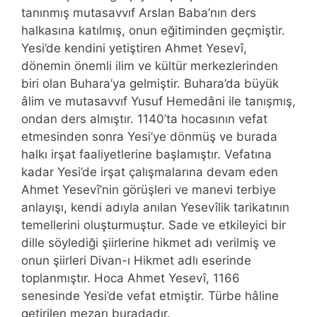
tanınmış mutasavvıf Arslan Baba’nın ders
halkasına katılmış, onun eğitiminden geçmiştir.
Yesi’de kendini yetiştiren Ahmet Yesevî,
dönemin önemli ilim ve kültür merkezlerinden
biri olan Buhara’ya gelmiştir. Buhara’da büyük
âlim ve mutasavvıf Yusuf Hemedâni ile tanışmış,
ondan ders almıştır. 1140’ta hocasının vefat
etmesinden sonra Yesi’ye dönmüş ve burada
halkı irşat faaliyetlerine başlamıştır. Vefatına
kadar Yesi’de irşat çalışmalarına devam eden
Ahmet Yesevî’nin görüşleri ve manevi terbiye
anlayışı, kendi adıyla anılan Yesevîlik tarikatının
temellerini oluşturmuştur. Sade ve etkileyici bir
dille söylediği şiirlerine hikmet adı verilmiş ve
onun şiirleri Divan-ı Hikmet adlı eserinde
toplanmıştır. Hoca Ahmet Yesevî, 1166
senesinde Yesi’de vefat etmiştir. Türbe hâline
getirilen mezarı buradadır.