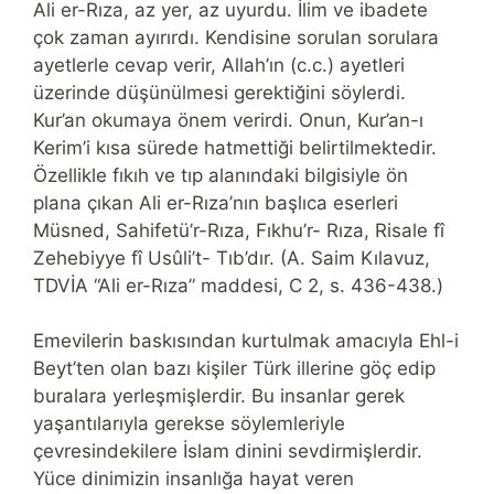
Ali er-Rıza, az yer, az uyurdu. İlim ve ibadete
çok zaman ayırırdı. Kendisine sorulan sorulara
ayetlerle cevap verir, Allah’ın (c.c.) ayetleri
üzerinde düşünülmesi gerektiğini söylerdi.
Kur’an okumaya önem verirdi. Onun, Kur’an-ı
Kerim’i kısa sürede hatmettiği belirtilmektedir.
Özellikle fıkıh ve tıp alanındaki bilgisiyle ön
plana çıkan Ali er-Rıza’nın başlıca eserleri
Müsned, Sahifetü’r-Rıza, Fıkhu’r- Rıza, Risale fî
Zehebiyye fî Usûli’t- Tıb’dır. (A. Saim Kılavuz,
TDVİA “Ali er-Rıza” maddesi, C 2, s. 436-438.)
Emevilerin baskısından kurtulmak amacıyla Ehl-i
Beyt’ten olan bazı kişiler Türk illerine göç edip
buralara yerleşmişlerdir. Bu insanlar gerek
yaşantılarıyla gerekse söylemleriyle
çevresindekilere İslam dinini sevdirmişlerdir.
Yüce dinimizin insanlığa hayat veren