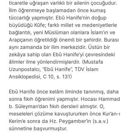
ticaretle uğraşan varlıklı bir ailenin çocuğudur.
İlim öğrenmeye başlamadan önce kumaş
tüccarlığı yapmıştır. Ebû Hanife’nin doğup
büyüdüğü Kûfe; farklı millet ve medeniyetlerle
bağlantılı, yeni Müslüman olanlara İslam’ın ve
Arapçanın öğretildiği önemli bir şehirdir. Burası
aynı zamanda bir ilim merkezidir. Üstün bir
zekâya sahip olan Ebû Hanife’yi çevresindeki
âlimler ilme yönlendirmişlerdir. (Mustafa
Uzunpostalcı, “Ebû Hanife”, TDV İslam
Ansiklopedisi, C 10, s. 131)
Ebû Hanife önce kelâm ilminde tanınmış, daha
sonra fıkıh öğrenimi yapmıştır. Hocası Hammad
b. Süleyman’dan fıkıh dersleri almıştır. O,
meseleleri çözüme kavuştururken önce Kur’an-ı
Kerim’e sonra da Hz. Peygamber’in (s.a.v.)
sünnetine başvurmuştur.