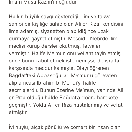
İmam Musa Kâzım’ın oğludur.
Halkın büyük saygı gösterdiği, ilim ve takva
sahibi bir kişiliğe sahip olan Ali er-Rıza, kendisini
ilme adamış, siyasetten olabildiğince uzak
durmaya gayret etmiştir. Mescid-i Nebi’de ilim
meclisi kurup dersler okutmuş, fetvalar
vermiştir. Halife Me’mun onu veliaht tayin etmiş,
önce bunu kabul etmek istememişse de ısrarlar
karşısında mecbur kalmıştır. Olayı öğrenen
Bağdat’taki Abbasoğulları Me’mun’u görevden
alıp amcası İbrahim b. Mehdi’yi halife
seçmişlerdir. Bunun üzerine Me’mun, yanında Ali
er-Rıza olduğu hâlde Bağdat’a doğru harekete
geçmiştir. Yolda Ali er-Rıza hastalanmış ve vefat
etmiştir.
İyi huylu, alçak gönüllü ve cömert bir insan olan