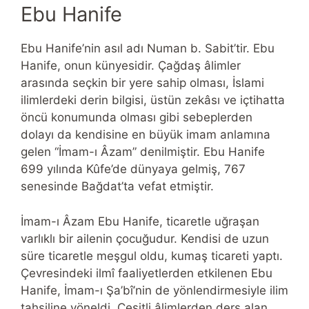
Ebu Hanife
Ebu Hanife’nin asıl adı Numan b. Sabit’tir. Ebu
Hanife, onun künyesidir. Çağdaş âlimler
arasında seçkin bir yere sahip olması, İslami
ilimlerdeki derin bilgisi, üstün zekâsı ve içtihatta
öncü konumunda olması gibi sebeplerden
dolayı da kendisine en büyük imam anlamına
gelen “İmam-ı Âzam” denilmiştir. Ebu Hanife
699 yılında Kûfe’de dünyaya gelmiş, 767
senesinde Bağdat’ta vefat etmiştir.
İmam-ı Âzam Ebu Hanife, ticaretle uğraşan
varlıklı bir ailenin çocuğudur. Kendisi de uzun
süre ticaretle meşgul oldu, kumaş ticareti yaptı.
Çevresindeki ilmî faaliyetlerden etkilenen Ebu
Hanife, İmam-ı Şa’bî’nin de yönlendirmesiyle ilim
tahsiline yöneldi. Çeşitli âlimlerden ders alan