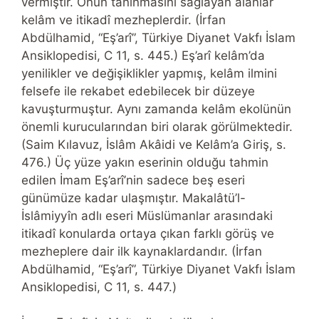
vermiştir. Onun tanınmasını sağlayan alanlar
kelâm ve itikadî mezheplerdir. (İrfan
Abdülhamid, “Eş’arî”, Türkiye Diyanet Vakfı İslam
Ansiklopedisi, C 11, s. 445.) Eş’arî kelâm’da
yenilikler ve değişiklikler yapmış, kelâm ilmini
felsefe ile rekabet edebilecek bir düzeye
kavuşturmuştur. Aynı zamanda kelâm ekolünün
önemli kurucularından biri olarak görülmektedir.
(Saim Kılavuz, İslâm Akâidi ve Kelâm’a Giriş, s.
476.) Üç yüze yakın eserinin olduğu tahmin
edilen İmam Eş’arî’nin sadece beş eseri
günümüze kadar ulaşmıştır. Makalâtü’l-
İslâmiyyîn adlı eseri Müslümanlar arasındaki
itikadî konularda ortaya çıkan farklı görüş ve
mezheplere dair ilk kaynaklardandır. (İrfan
Abdülhamid, “Eş’arî”, Türkiye Diyanet Vakfı İslam
Ansiklopedisi, C 11, s. 447.)