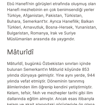
Ebû Hanefi’nin görüşleri etrafında oluşmuş olan
Hanefi mezhebinin en çok benimsendiği yerler
Türkiye, Afganistan, Pakistan, Türkistan,
Buhara, Semerkant’tır. Ayrıca Hanefilik; Balkan
Türkleri, Arnavutluk, Bosna-Hersek, Yunanistan,
Bulgaristan, Romanya, Irak ve Suriye
Müslümanları arasında da yaygındır.
Mâturîdî
Mâturîdî, bugünkü Özbekistan sınırları içinde
bulunan Semerkant’ın Mâturid köyünde 853
yılında dünyaya gelmiştir. Yine aynı yerde, 944
yılında vefat etmiştir. Döneminin tanınmış
âlimlerinden ilim öğrenip kendini yetiştirmiştir.
Kelam, tefsir, fıkıh ve mezhepler tarihi gibi ilim
dallarında eğitim almıştır. Ancak esas itibarıyla
kelam ve akait alanındaki görüşleriyle ön plana