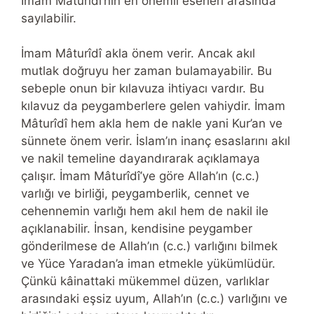
İmam Mâturîdî’nin en önemli eserleri arasında
sayılabilir.
İmam Mâturîdî akla önem verir. Ancak akıl
mutlak doğruyu her zaman bulamayabilir. Bu
sebeple onun bir kılavuza ihtiyacı vardır. Bu
kılavuz da peygamberlere gelen vahiydir. İmam
Mâturîdî hem akla hem de nakle yani Kur’an ve
sünnete önem verir. İslam’ın inanç esaslarını akıl
ve nakil temeline dayandırarak açıklamaya
çalışır. İmam Mâturîdî’ye göre Allah’ın (c.c.)
varlığı ve birliği, peygamberlik, cennet ve
cehennemin varlığı hem akıl hem de nakil ile
açıklanabilir. İnsan, kendisine peygamber
gönderilmese de Allah’ın (c.c.) varlığını bilmek
ve Yüce Yaradan’a iman etmekle yükümlüdür.
Çünkü kâinattaki mükemmel düzen, varlıklar
arasındaki eşsiz uyum, Allah’ın (c.c.) varlığını ve