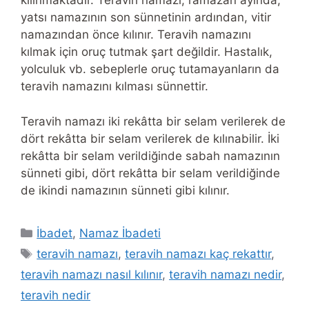
kılınmaktadır. Teravih namazı, ramazan ayında,
yatsı namazının son sünnetinin ardından, vitir
namazından önce kılınır. Teravih namazını
kılmak için oruç tutmak şart değildir. Hastalık,
yolculuk vb. sebeplerle oruç tutamayanların da
teravih namazını kılması sünnettir.
Teravih namazı iki rekâtta bir selam verilerek de
dört rekâtta bir selam verilerek de kılınabilir. İki
rekâtta bir selam verildiğinde sabah namazının
sünneti gibi, dört rekâtta bir selam verildiğinde
de ikindi namazının sünneti gibi kılınır.
Categories
İbadet
,
Namaz İbadeti
Tags
teravih namazı
,
teravih namazı kaç rekattır
,
teravih namazı nasıl kılınır
,
teravih namazı nedir
,
teravih nedir