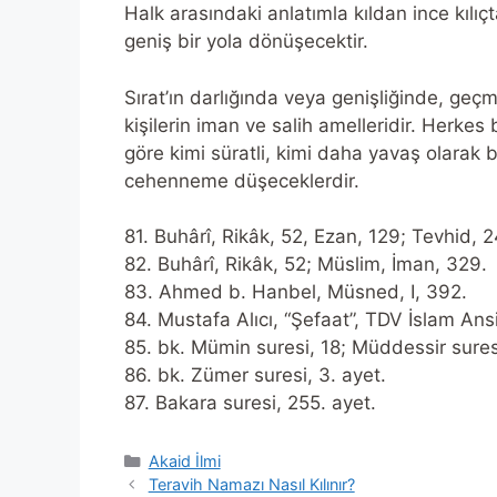
Halk arasındaki anlatımla kıldan ince kılıç
geniş bir yola dönüşecektir.
Sırat’ın darlığında veya genişliğinde, geçm
kişilerin iman ve salih amelleridir. Herkes
göre kimi süratli, kimi daha yavaş olarak 
cehenneme düşeceklerdir.
81. Buhârî, Rikâk, 52, Ezan, 129; Tevhid, 
82. Buhârî, Rikâk, 52; Müslim, İman, 329.
83. Ahmed b. Hanbel, Müsned, I, 392.
84. Mustafa Alıcı, “Şefaat”, TDV İslam Ansi
85. bk. Mümin suresi, 18; Müddessir suresi
86. bk. Zümer suresi, 3. ayet.
87. Bakara suresi, 255. ayet.
Categories
Akaid İlmi
Teravih Namazı Nasıl Kılınır?