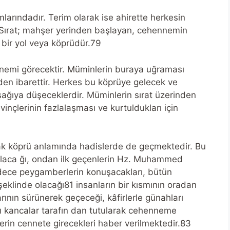
mlarındadır. Terim olarak ise ahirette herkesin
 Sırat; mahşer yerinden başlayan, cehennemin
bir yol veya köprüdür.79
nnemi görecektir. Müminlerin buraya uğraması
en ibarettir. Herkes bu köprüye gelecek ve
ğıya düşeceklerdir. Müminlerin sırat üzerinden
inçlerinin fazlalaşması ve kurtuldukları için
ak köprü anlamında hadislerde de geçmektedir. Bu
ılaca ğı, ondan ilk geçenlerin Hz. Muhammed
adece peygamberlerin konuşacakları, bütün
 şeklinde olacağı81 insanların bir kısmının oradan
arının sürünerek geçeceği, kâfirlerle günahları
lı kancalar tarafın dan tutularak cehenneme
nlerin cennete girecekleri haber verilmektedir.83