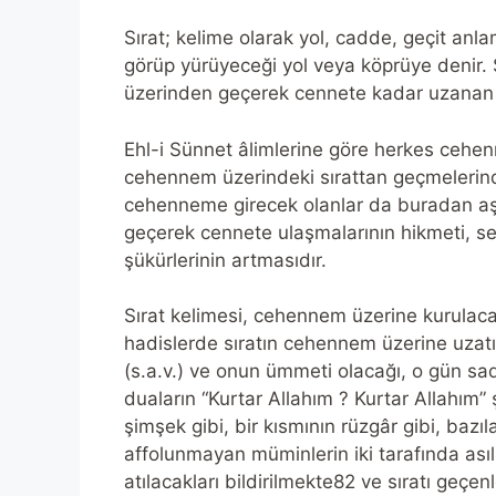
Sırat; kelime olarak yol, cadde, geçit anla
görüp yürüyeceği yol veya köprüye denir.
üzerinden geçerek cennete kadar uzanan 
Ehl-i Sünnet âlimlerine göre herkes cehe
cehennem üzerindeki sırattan geçmelerind
cehenneme girecek olanlar da buradan aşa
geçerek cennete ulaşmalarının hikmeti, sev
şükürlerinin artmasıdır.
Sırat kelimesi, cehennem üzerine kurulac
hadislerde sıratın cehennem üzerine uzat
(s.a.v.) ve onun ümmeti olacağı, o gün s
duaların “Kurtar Allahım ? Kurtar Allahım”
şimşek gibi, bir kısmının rüzgâr gibi, bazıl
affolunmayan müminlerin iki tarafında ası
atılacakları bildirilmekte82 ve sıratı geçe