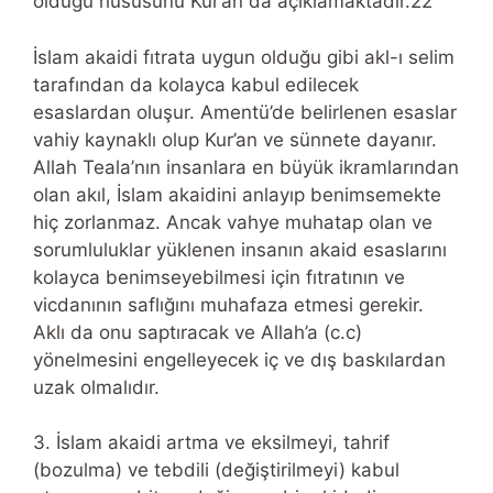
olduğu hususunu Kur’an da açıklamaktadır.22
İslam akaidi fıtrata uygun olduğu gibi akl-ı selim
tarafından da kolayca kabul edilecek
esaslardan oluşur. Amentü’de belirlenen esaslar
vahiy kaynaklı olup Kur’an ve sünnete dayanır.
Allah Teala’nın insanlara en büyük ikramlarından
olan akıl, İslam akaidini anlayıp benimsemekte
hiç zorlanmaz. Ancak vahye muhatap olan ve
sorumluluklar yüklenen insanın akaid esaslarını
kolayca benimseyebilmesi için fıtratının ve
vicdanının saflığını muhafaza etmesi gerekir.
Aklı da onu saptıracak ve Allah’a (c.c)
yönelmesini engelleyecek iç ve dış baskılardan
uzak olmalıdır.
3. İslam akaidi artma ve eksilmeyi, tahrif
(bozulma) ve tebdili (değiştirilmeyi) kabul