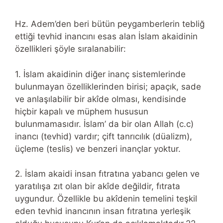
Hz. Adem’den beri bütün peygamberlerin tebliğ
ettiği tevhid inancını esas alan İslam akaidinin
özellikleri şöyle sıralanabilir:
1. İslam akaidinin diğer inanç sistemlerinde
bulunmayan özelliklerinden birisi; apaçık, sade
ve anlaşılabilir bir akîde olması, kendisinde
hiçbir kapalı ve müphem hususun
bulunmamasıdır. İslam’ da bir olan Allah (c.c)
inancı (tevhid) vardır; çift tanrıcılık (düalizm),
üçleme (teslis) ve benzeri inançlar yoktur.
2. İslam akaidi insan fıtratına yabancı gelen ve
yaratılışa zıt olan bir akîde değildir, fıtrata
uygundur. Özellikle bu akîdenin temelini teşkil
eden tevhid inancının insan fıtratına yerleşik