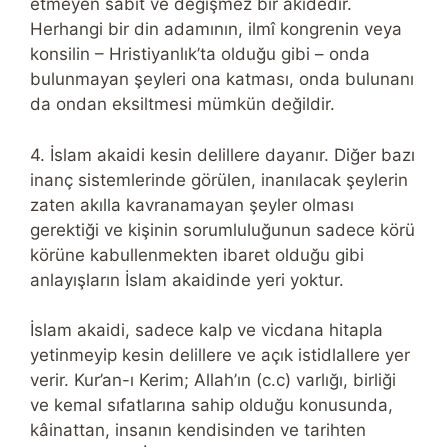
etmeyen sabit ve değişmez bir akidedir.
Herhangi bir din adamının, ilmî kongrenin veya
konsilin – Hristiyanlık’ta olduğu gibi – onda
bulunmayan şeyleri ona katması, onda bulunanı
da ondan eksiltmesi mümkün değildir.
4. İslam akaidi kesin delillere dayanır. Diğer bazı
inanç sistemlerinde görülen, inanılacak şeylerin
zaten akılla kavranamayan şeyler olması
gerektiği ve kişinin sorumluluğunun sadece körü
körüne kabullenmekten ibaret olduğu gibi
anlayışların İslam akaidinde yeri yoktur.
İslam akaidi, sadece kalp ve vicdana hitapla
yetinmeyip kesin delillere ve açık istidlallere yer
verir. Kur’an-ı Kerim; Allah’ın (c.c) varlığı, birliği
ve kemal sıfatlarına sahip olduğu konusunda,
kâinattan, insanın kendisinden ve tarihten