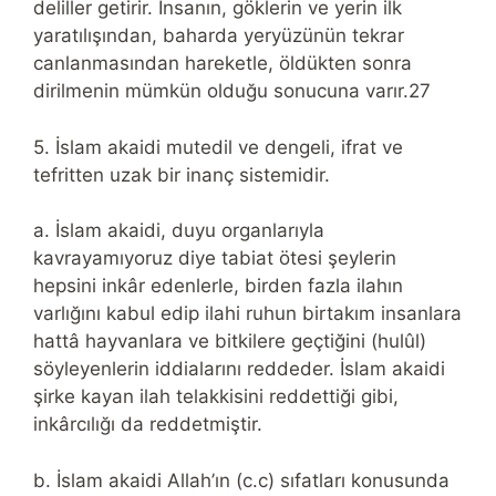
deliller getirir. İnsanın, göklerin ve yerin ilk
yaratılışından, baharda yeryüzünün tekrar
canlanmasından hareketle, öldükten sonra
dirilmenin mümkün olduğu sonucuna varır.27
5. İslam akaidi mutedil ve dengeli, ifrat ve
tefritten uzak bir inanç sistemidir.
a. İslam akaidi, duyu organlarıyla
kavrayamıyoruz diye tabiat ötesi şeylerin
hepsini inkâr edenlerle, birden fazla ilahın
varlığını kabul edip ilahi ruhun birtakım insanlara
hattâ hayvanlara ve bitkilere geçtiğini (hulûl)
söyleyenlerin iddialarını reddeder. İslam akaidi
şirke kayan ilah telakkisini reddettiği gibi,
inkârcılığı da reddetmiştir.
b. İslam akaidi Allah’ın (c.c) sıfatları konusunda