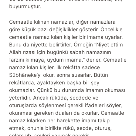
buyurmuştur.
Cemaatle kılınan namazlar, diğer namazlara
göre küçük bazı değişiklikler gösterir. Öncelikle
cemaatle namaz kılan kişiler bir imama uyarlar.
Bunu da niyette belirtirler. Örneğin “Niyet ettim
Allah rızası için bugünkü sabah namazının
farzını kılmaya, uydum imama.” derler. Cemaatle
namaz kılan kişiler, ilk rekâtta sadece
Sübhâneke’yi okur, sonra susarlar. Bütün
rekâtlarda, ayaktayken başka bir şey
okumazlar. Çünkü bu durumda imamın okuması
yeterlidir. Ancak rükûda, secdede ve
oturuşlarda söylenmesi gerekli ifadeleri söyler,
okunması gereken duaları da okurlar. Cemaatle
namaz kılarken her harekette imamı takip
etmek, onunla birlikte rükû, secde, oturuş,
selam vb. şeyleri yapmak gerekir.