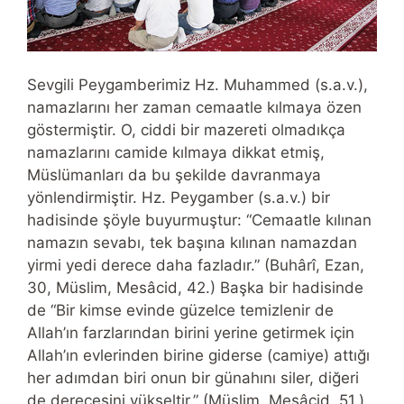
Sevgili Peygamberimiz Hz. Muhammed (s.a.v.),
namazlarını her zaman cemaatle kılmaya özen
göstermiştir. O, ciddi bir mazereti olmadıkça
namazlarını camide kılmaya dikkat etmiş,
Müslümanları da bu şekilde davranmaya
yönlendirmiştir. Hz. Peygamber (s.a.v.) bir
hadisinde şöyle buyurmuştur: “Cemaatle kılınan
namazın sevabı, tek başına kılınan namazdan
yirmi yedi derece daha fazladır.” (Buhârî, Ezan,
30, Müslim, Mesâcid, 42.) Başka bir hadisinde
de “Bir kimse evinde güzelce temizlenir de
Allah’ın farzlarından birini yerine getirmek için
Allah’ın evlerinden birine giderse (camiye) attığı
her adımdan biri onun bir günahını siler, diğeri
de derecesini yükseltir.” (Müslim, Mesâcid, 51.)