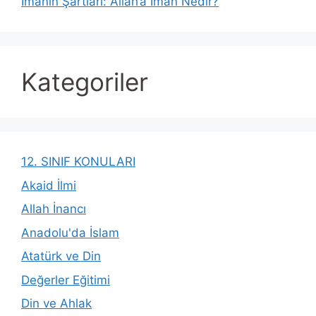
İmanın Şartları: Allah’a İman Nedir?
Kategoriler
12. SINIF KONULARI
Akaid İlmi
Allah İnancı
Anadolu'da İslam
Atatürk ve Din
Değerler Eğitimi
Din ve Ahlak