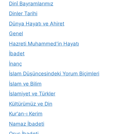
Dinî Bayramlarımız
Dinler Tarihi
Dünya Hayatı ve Ahiret
Genel
Hazreti Muhammed'in Hayatı
İbadet
İnanç
İslam Düşüncesindeki Yorum Biçimleri
İslam ve Bilim
İslamiyet ve Türkler
Kültürümüz ve Din
Kur'an-ı Kerim
Namaz İbadeti
Oruç İbadeti