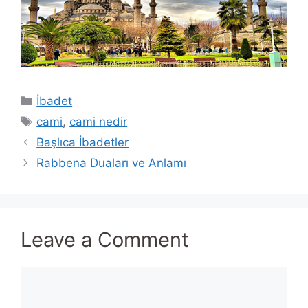
Categories
İbadet
Tags
cami
,
cami nedir
Başlıca İbadetler
Rabbena Duaları ve Anlamı
Leave a Comment
Comment