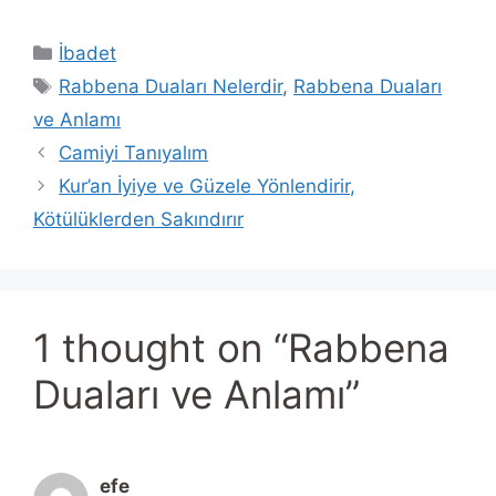
Categories
İbadet
Tags
Rabbena Duaları Nelerdir
,
Rabbena Duaları
ve Anlamı
Camiyi Tanıyalım
Kur’an İyiye ve Güzele Yönlendirir,
Kötülüklerden Sakındırır
1 thought on “Rabbena
Duaları ve Anlamı”
efe