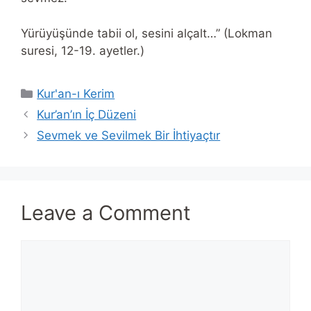
Yürüyüşünde tabii ol, sesini alçalt…” (Lokman
suresi, 12-19. ayetler.)
Categories
Kur'an-ı Kerim
Kur’an’ın İç Düzeni
Sevmek ve Sevilmek Bir İhtiyaçtır
Leave a Comment
Comment