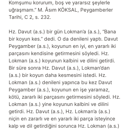
Komşumu korurum, boş ve yararsız şeylerle
uğraşmam.” M. Âsım KÖKSAL, Peygamberler
Tarihi, C 2, s. 232.
Hz. Davut (a.s.) bir gün Lokman’a (a.s.), “Bana
bir koyun kes.” dedi. O da denileni yaptı. Davut
Peygamber (a.s.), koyunun en iyi, en yararlı iki
parçasını kendisine getirmesini söyledi. Hz.
Lokman (a.s.) koyunun kalbini ve dilini getirdi.
Bir süre sonra Hz. Davut (a.s.), Lokman’dan
(a.s.) bir koyun daha kesmesini istedi. Hz.
Lokman (a.s.) denileni yapınca bu kez Davut
Peygamber (a.s.), koyunun en işe yaramaz,
kötü, zararlı iki parçasını getirmesini söyledi. Hz.
Lokman (a.s.) yine koyunun kalbini ve dilini
getirdi. Hz. Davut (a.s.), Hz. Lokman’a (a.s.)
niçin en zararlı ve en yararlı iki parça isteyince
kalp ve dil getirdiğini sorunca Hz. Lokman (a.s.)