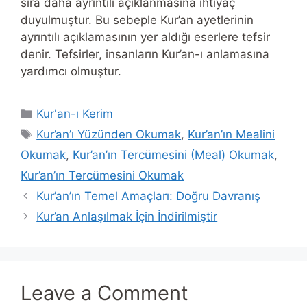
sıra daha ayrıntılı açıklanmasına ihtiyaç
duyulmuştur. Bu sebeple Kur’an ayetlerinin
ayrıntılı açıklamasının yer aldığı eserlere tefsir
denir. Tefsirler, insanların Kur’an-ı anlamasına
yardımcı olmuştur.
Categories
Kur'an-ı Kerim
Tags
Kur’an’ı Yüzünden Okumak
,
Kur’an’ın Mealini
Okumak
,
Kur’an’ın Tercümesini (Meal) Okumak
,
Kur’an’ın Tercümesini Okumak
Kur’an’ın Temel Amaçları: Doğru Davranış
Kur’an Anlaşılmak İçin İndirilmiştir
Leave a Comment