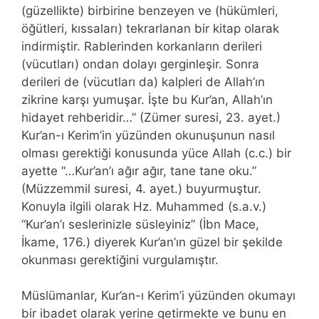
(güzellikte) birbirine benzeyen ve (hükümleri,
öğütleri, kıssaları) tekrarlanan bir kitap olarak
indirmiştir. Rablerinden korkanların derileri
(vücutları) ondan dolayı gerginleşir. Sonra
derileri de (vücutları da) kalpleri de Allah’ın
zikrine karşı yumuşar. İşte bu Kur’an, Allah’ın
hidayet rehberidir…” (Zümer suresi, 23. ayet.)
Kur’an-ı Kerim’in yüzünden okunuşunun nasıl
olması gerektiği konusunda yüce Allah (c.c.) bir
ayette “…Kur’an’ı ağır ağır, tane tane oku.”
(Müzzemmil suresi, 4. ayet.) buyurmuştur.
Konuyla ilgili olarak Hz. Muhammed (s.a.v.)
“Kur’an’ı seslerinizle süsleyiniz” (İbn Mace,
İkame, 176.) diyerek Kur’an’ın güzel bir şekilde
okunması gerektiğini vurgulamıştır.
Müslümanlar, Kur’an-ı Kerim’i yüzünden okumayı
bir ibadet olarak yerine getirmekte ve bunu en