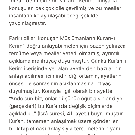
“meal” denmektedir. Kur’an-ı Kerim, dünyada
konuşulan pek çok dile çevrilmiş ve bu mealler
insanların kolay ulaşabileceği şekilde
yaygınlaşmıştır.
Farklı dilleri konuşan Müslümanların Kur’an-ı
Kerim’i doğru anlayabilmeleri için bazen yalnızca
tercüme veya mealler yeterli olmamış, ayrıntılı
açıklamalara ihtiyaç duyulmuştur. Çünkü Kur’an-ı
Kerim içerisinde yer alan ayetlerden bazılarının
anlaşılabilmesi için indirildiği ortamın, ayetlerin
öncesi ile sonrasının açıklanmasına ihtiyaç
duyulmuştur. Konuyla ilgili olarak bir ayette
“Andolsun biz, onlar düşünüp öğüt alsınlar diye
(gerçekleri) bu Kur’an’da değişik biçimlerde
açıkladık…” (İsrâ suresi, 41. ayet.) buyrulmuştur.
Kur’an, tamamen anlaşılmak üzere gönderilen
bir kitap olması dolayısıyla tercümelerinin yanı