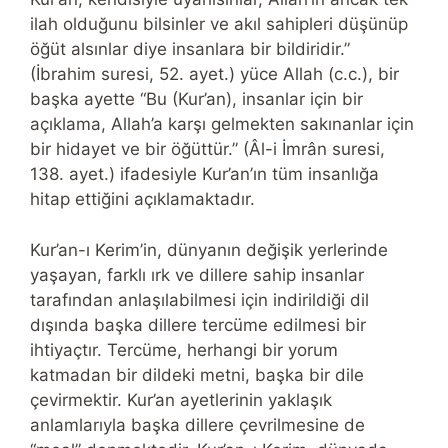
ilah olduğunu bilsinler ve akıl sahipleri düşünüp
öğüt alsınlar diye insanlara bir bildiridir.”
(İbrahim suresi, 52. ayet.) yüce Allah (c.c.), bir
başka ayette “Bu (Kur’an), insanlar için bir
açıklama, Allah’a karşı gelmekten sakınanlar için
bir hidayet ve bir öğüttür.” (Âl-i İmrân suresi,
138. ayet.) ifadesiyle Kur’an’ın tüm insanlığa
hitap ettiğini açıklamaktadır.
Kur’an-ı Kerim’in, dünyanın değişik yerlerinde
yaşayan, farklı ırk ve dillere sahip insanlar
tarafından anlaşılabilmesi için indirildiği dil
dışında başka dillere tercüme edilmesi bir
ihtiyaçtır. Tercüme, herhangi bir yorum
katmadan bir dildeki metni, başka bir dile
çevirmektir. Kur’an ayetlerinin yaklaşık
anlamlarıyla başka dillere çevrilmesine de