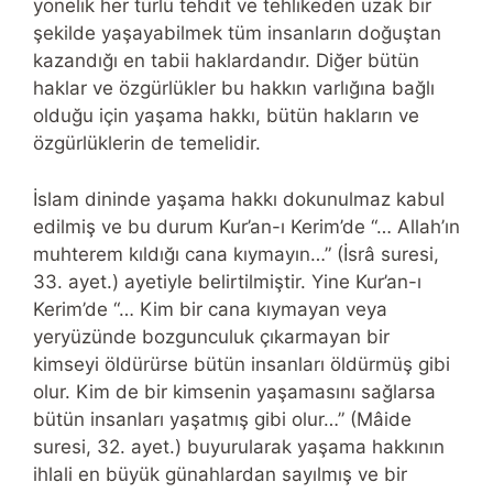
yönelik her türlü tehdit ve tehlikeden uzak bir
şekilde yaşayabilmek tüm insanların doğuştan
kazandığı en tabii haklardandır. Diğer bütün
haklar ve özgürlükler bu hakkın varlığına bağlı
olduğu için yaşama hakkı, bütün hakların ve
özgürlüklerin de temelidir.
İslam dininde yaşama hakkı dokunulmaz kabul
edilmiş ve bu durum Kur’an-ı Kerim’de “… Allah’ın
muhterem kıldığı cana kıymayın…” (İsrâ suresi,
33. ayet.) ayetiyle belirtilmiştir. Yine Kur’an-ı
Kerim’de “… Kim bir cana kıymayan veya
yeryüzünde bozgunculuk çıkarmayan bir
kimseyi öldürürse bütün insanları öldürmüş gibi
olur. Kim de bir kimsenin yaşamasını sağlarsa
bütün insanları yaşatmış gibi olur…” (Mâide
suresi, 32. ayet.) buyurularak yaşama hakkının
ihlali en büyük günahlardan sayılmış ve bir