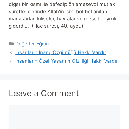
diğer bir kısmı ile defedip önlemeseydi mutlak
surette içlerinde Allah’ın ismi bol bol anılan
manastırlar, kiliseler, havralar ve mescitler yıkılır
giderdi…” (Hac suresi, 40. ayet.)
Categories
Değerler Eğitimi
İnsanların İnanç Özgürlüğü Hakkı Vardır
İnsanların Özel Yaşamın Gizliliği Hakkı Vardır
Leave a Comment
Comment