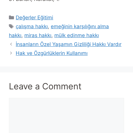
Categories
Değerler Eğitimi
Tags
çalışma hakkı
,
emeğinin karşılığını alma
hakkı
,
miras hakkı
,
mülk edinme hakkı
İnsanların Özel Yaşamın Gizliliği Hakkı Vardır
Hak ve Özgürlüklerin Kullanımı
Leave a Comment
Comment