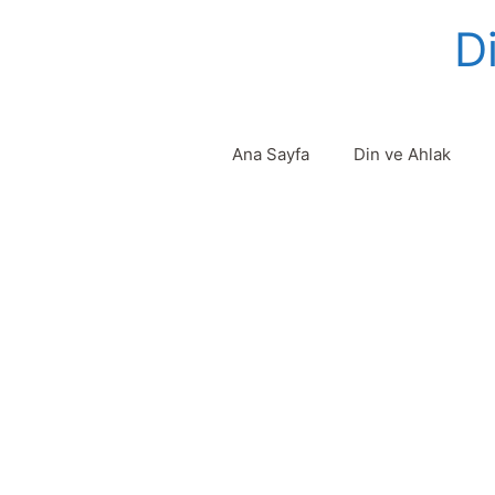
Skip
Di
to
content
Ana Sayfa
Din ve Ahlak