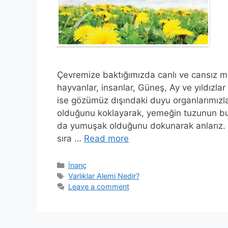
Çevremize baktığımızda canlı ve cansız mily
hayvanlar, insanlar, Güneş, Ay ve yıldızlar 
ise gözümüz dışındaki duyu organlarımızla 
olduğunu koklayarak, yemeğin tuzunun bul
da yumuşak olduğunu dokunarak anlarız. E
sıra …
Read more
Categories
İnanç
Tags
Varlıklar Alemi Nedir?
Leave a comment