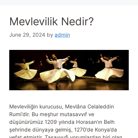
Mevlevilik Nedir?
June 29, 2024
by
admin
Mevleviliğin kurucusu, Mevlâna Celaleddin
Rumi‘dir. Bu meşhur mutasavvıf ve
düşünürümüz 1209 yılında Horasan’ın Belh
şehrinde dünyaya gelmiş, 1270’de Konya’da
vefat etmiştir. Tasavvufi yorumlardan biri olan