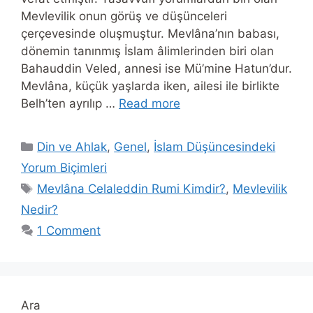
Mevlevilik onun görüş ve düşünceleri
çerçevesinde oluşmuştur. Mevlâna’nın babası,
dönemin tanınmış İslam âlimlerinden biri olan
Bahauddin Veled, annesi ise Mü’mine Hatun’dur.
Mevlâna, küçük yaşlarda iken, ailesi ile birlikte
Belh’ten ayrılıp …
Read more
Categories
Din ve Ahlak
,
Genel
,
İslam Düşüncesindeki
Yorum Biçimleri
Tags
Mevlâna Celaleddin Rumi Kimdir?
,
Mevlevilik
Nedir?
1 Comment
Ara