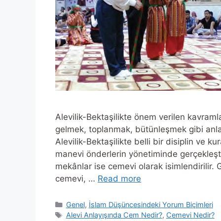
Alevilik-Bektaşilikte önem verilen kavraml
gelmek, toplanmak, bütünleşmek gibi anlam
Alevilik-Bektaşilikte belli bir disiplin ve k
manevi önderlerin yönetiminde gerçekleştir
mekânlar ise cemevi olarak isimlendirilir
cemevi, …
Read more
Categories
Genel
,
İslam Düşüncesindeki Yorum Biçimleri
Tags
Alevi Anlayışında Cem Nedir?
,
Cemevi Nedir?