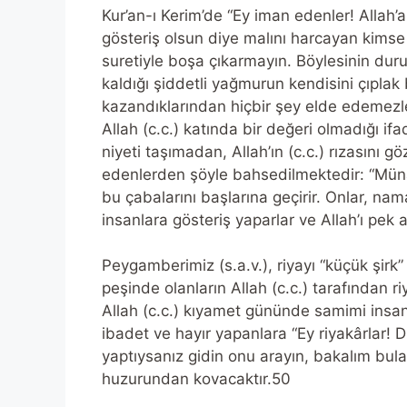
Kur’an-ı Kerim’de “Ey iman edenler! Allah’
gösteriş olsun diye malını harcayan kimse
suretiyle boşa çıkarmayın. Böylesinin du
kaldığı şiddetli yağmurun kendisini çıplak 
kazandıklarından hiçbir şey elde edemezler
Allah (c.c.) katında bir değeri olmadığı if
niyeti taşımadan, Allah’ın (c.c.) rızasını
edenlerden şöyle bahsedilmektedir: “Münafı
bu çabalarını başlarına geçirir. Onlar, na
insanlara gösteriş yaparlar ve Allah’ı pek a
Peygamberimiz (s.a.v.), riyayı “küçük şirk”
peşinde olanların Allah (c.c.) tarafından ri
Allah (c.c.) kıyamet gününde samimi insanla
ibadet ve hayır yapanlara “Ey riyakârlar! D
yaptıysanız gidin onu arayın, bakalım bula
huzurundan kovacaktır.50