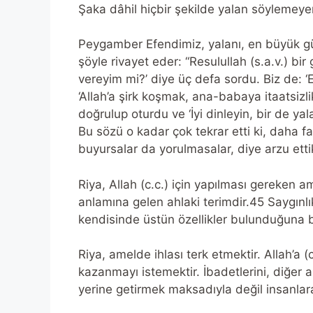
Şaka dâhil hiçbir şekilde yalan söylemeye
Peygamber Efendimiz, yalanı, en büyük gün
şöyle rivayet eder: “Resulullah (s.a.v.) b
vereyim mi?’ diye üç defa sordu. Biz de: 
‘Allah’a şirk koşmak, ana-babaya itaatsiz
doğrulup oturdu ve ‘İyi dinleyin, bir de y
Bu sözü o kadar çok tekrar etti ki, daha f
buyursalar da yorulmasalar, diye arzu etti
Riya, Allah (c.c.) için yapılması gereken 
anlamına gelen ahlaki terimdir.45 Saygınl
kendisinde üstün özellikler bulunduğuna b
Riya, amelde ihlası terk etmektir. Allah’a (c
kazanmayı istemektir. İbadetlerini, diğer ah
yerine getirmek maksadıyla değil insanlar