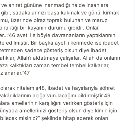
a ve ahiret gününe inanmadığı halde insanlara
 gibi, sadakalarınızı başa kakmak ve gönül kırmak
rumu, üzerinde biraz toprak bulunan ve maruz
bıraktığı bir kayanın durumu gibidir. Onlar
…”46 ayeti ile böyle davrananların yaptıklarının
ade edilmiştir. Bir başka ayet-i kerimede ise ibadet
 gözetmeden sadece gösteriş olsun diye ibadet
klar, Allah’ı aldatmaya çalışırlar. Allah da onların
maza kalktıkları zaman tembel tembel kalkarlar,
z anarlar.”47
 olarak nitelemiş48, ibadet ve hayırlarıyla şöhret
yakârlıklarının açığa vurulacağını bildirmiştir.49
ra amellerinin karşılığını verirken gösteriş için
ünyada amellerinizi gösteriş olsun diye kimin için
bilecek misiniz?” şeklinde hitap ederek onları