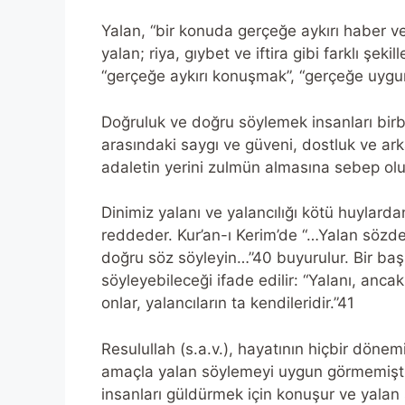
Yalan, “bir konuda gerçeğe aykırı haber ve
yalan; riya, gıybet ve iftira gibi farklı şek
“gerçeğe aykırı konuşmak”, “gerçeğe uygun
Doğruluk ve doğru söylemek insanları birbir
arasındaki saygı ve güveni, dostluk ve arkad
adaletin yerini zulmün almasına sebep olu
Dinimiz yalanı ve yalancılığı kötü huylar
reddeder. Kur’an-ı Kerim’de “…Yalan sözden
doğru söz söyleyin…”40 buyurulur. Bir ba
söyleyebileceği ifade edilir: “Yalanı, anca
onlar, yalancıların ta kendileridir.”41
Resulullah (s.a.v.), hayatının hiçbir döne
amaçla yalan söylemeyi uygun görmemiştir.
insanları güldürmek için konuşur ve yalan 