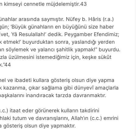
n kimseyi cennetle müjdelemiştir.43
ahlar arasında saymıştır. Nüfey b. Hâris (r.a.)
ir gün; ‘Büyük günahların en büyüğünü size haber
‘Evet, Yâ Resulallah!’ dedik. Peygamber Efendimiz;
lik etmek!’ buyurduktan sonra, yaslandığı yerden
alan söylemek ve yalancı şahitlik yapmak!” buyurdu.
azla üzülmesini istemediğimiz için, keşke sükût
k.”44
amel ve ibadeti kullara gösteriş olsun diye yapma
ık kazanma, çıkar sağlama gibi dünyevî amaçlarla
aşkalarını inandıracak tarzda davranmaktır.
.c.) itaat eder görünerek kulların takdirini
laki tutum ve davranışlarını, Allah’ın (c.c.) emrini
a gösteriş olsun diye yapmaktır.