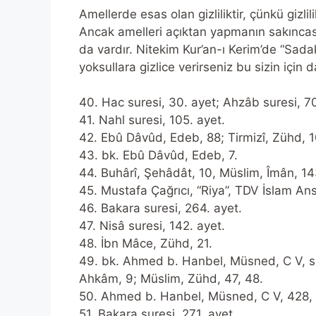
Amellerde esas olan gizliliktir, çünkü gizlil
Ancak amelleri açıktan yapmanın sakıncas
da vardır. Nitekim Kur’an-ı Kerim’de “Sada
yoksullara gizlice verirseniz bu sizin için
40. Hac suresi, 30. ayet; Ahzâb suresi, 70
41. Nahl suresi, 105. ayet.
42. Ebû Dâvûd, Edeb, 88; Tirmizî, Zühd, 1
43. bk. Ebû Dâvûd, Edeb, 7.
44. Buhârî, Şehâdât, 10, Müslim, Îmân, 14
45. Mustafa Çağrıcı, “Riya”, TDV İslam Ans
46. Bakara suresi, 264. ayet.
47. Nisâ suresi, 142. ayet.
48. İbn Mâce, Zühd, 21.
49. bk. Ahmed b. Hanbel, Müsned, C V, s.
Ahkâm, 9; Müslim, Zühd, 47, 48.
50. Ahmed b. Hanbel, Müsned, C V, 428,
51. Bakara suresi, 271. ayet.