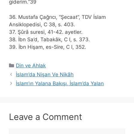
giderim.”39
36. Mustafa Çağrıcı, “Şecaat”, TDV İslam
Ansiklopedisi, C 38, s. 403.
37. Şûrâ suresi, 41-42. ayetler.
38. İbn Sa’d, Tabakâk, C I, s. 373.
39. İbn Hişam, es-Sire, C I, 352.
Categories
Din ve Ahlak
İslam’da Nişan Ve Nikâh
İslam’ın Yalana Bakışı, İslam’da Yalan
Leave a Comment
Comment