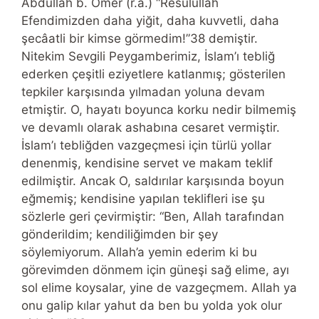
Abdullah b. Ömer (r.a.) “Resulullah
Efendimizden daha yiğit, daha kuvvetli, daha
şecâatli bir kimse görmedim!”38 demiştir.
Nitekim Sevgili Peygamberimiz, İslam’ı tebliğ
ederken çeşitli eziyetlere katlanmış; gösterilen
tepkiler karşısında yılmadan yoluna devam
etmiştir. O, hayatı boyunca korku nedir bilmemiş
ve devamlı olarak ashabına cesaret vermiştir.
İslam’ı tebliğden vazgeçmesi için türlü yollar
denenmiş, kendisine servet ve makam teklif
edilmiştir. Ancak O, saldırılar karşısında boyun
eğmemiş; kendisine yapılan teklifleri ise şu
sözlerle geri çevirmiştir: “Ben, Allah tarafından
gönderildim; kendiliğimden bir şey
söylemiyorum. Allah’a yemin ederim ki bu
görevimden dönmem için güneşi sağ elime, ayı
sol elime koysalar, yine de vazgeçmem. Allah ya
onu galip kılar yahut da ben bu yolda yok olur