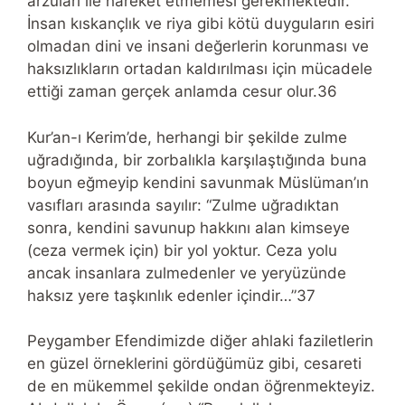
arzuları ile hareket etmemesi gerekmektedir.
İnsan kıskançlık ve riya gibi kötü duyguların esiri
olmadan dini ve insani değerlerin korunması ve
haksızlıkların ortadan kaldırılması için mücadele
ettiği zaman gerçek anlamda cesur olur.36
Kur’an-ı Kerim’de, herhangi bir şekilde zulme
uğradığında, bir zorbalıkla karşılaştığında buna
boyun eğmeyip kendini savunmak Müslüman’ın
vasıfları arasında sayılır: “Zulme uğradıktan
sonra, kendini savunup hakkını alan kimseye
(ceza vermek için) bir yol yoktur. Ceza yolu
ancak insanlara zulmedenler ve yeryüzünde
haksız yere taşkınlık edenler içindir…”37
Peygamber Efendimizde diğer ahlaki faziletlerin
en güzel örneklerini gördüğümüz gibi, cesareti
de en mükemmel şekilde ondan öğrenmekteyiz.