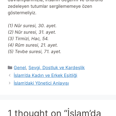
zedeleyen tutumlar sergilememeye özen
göstermeliyiz.
(1) Nûr suresi, 30. ayet.
(2) Nûr suresi, 31. ayet.
(3) Tirmizi, Hac, 54.
(4) Rûm suresi, 21. ayet.
(5) Tevbe suresi, 71. ayet.
Categories
Genel
,
Sevgi, Dostluk ve Kardeşlik
İslam’da Kadın ve Erkek Eşitliği
İslam’daki Yönetici Anlayışı
1 thought on “İslam’da