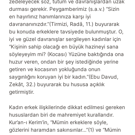
zedeleyecek söz, tutum ve davranışlardan uzak
durması gerekir. Peygamberimiz (s.a.v.) “Sizin
en hayırlınız hanımlarınıza karşı iyi
davrananınızdır.”(Tirmizi, Radâ, 11.) buyurarak
bu konuda erkeklere tavsiyede bulunmuştur. O,
iyi ve güzel davranışlar sergileyen kadınlar için
“Kişinin sahip olacağı en büyük hazineyi sana
söyleyeyim mi? (Kocası) Yüzüne baktığında ona
huzur veren, ondan bir şey istediğinde yerine
getiren ve kocasının yokluğunda onun
saygınlığını koruyan iyi bir kadın.”(Ebu Davud,
Zekât, 32.) buyurarak bu hususa açıklık
getirmiştir.
Kadın erkek ilişkilerinde dikkat edilmesi gereken
hususlardan biri de mahremiyet kurallarıdır.
Kur’an-ı Kerim’in, “Mümin erkeklere söyle,
gözlerini haramdan sakınsınlar…”(1) ve “Mümin