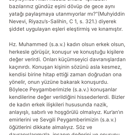
bazılarınız gündüz eşini dövüp de gece aynı
yatağı paylaşmaya utanmıyorlar mı?”(Muhyiddin
Nevevi, Riyazu’s-Salihin, C 1, s. 321.) diyerek
şiddet uygulayan eşleri eleştirmiş ve kınamıştır.
Hz. Muhammed (s.a.v.) kadın olsun erkek olsun,
herkesle görüşür, konuşur ve konuştuğu kişilere
değer verirdi. Onları küçümseyici davranışlardan
kaçınırdı. Konuşan kişinin sözünü asla kesmez,
kendisi birine hitap ettiği zaman doğrudan ona
yönelir, onun yüzüne bakarak konuşurdu.
Böylece Peygamberimizle (s.a.v.) konuşanlar
kendilerine değer verildiğini hissederlerdi. Bizler
de kadın erkek ilişkileri hususunda nazik,
anlayışlı, sabırlı ve hoşgörülü olmalıyız. Kur’an’ın
emirlerini ve Sevgili Peygamberimizin (s.a.v.)
öğütlerini dikkate almalıyız. Söz ve
davranışlarımızla, insanın değerini ve onurunu