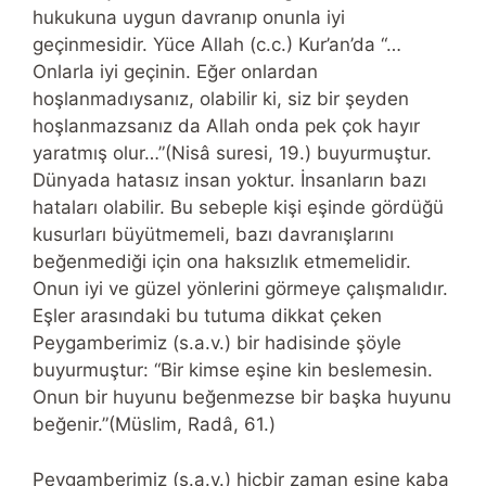
hukukuna uygun davranıp onunla iyi
geçinmesidir. Yüce Allah (c.c.) Kur’an’da “…
Onlarla iyi geçinin. Eğer onlardan
hoşlanmadıysanız, olabilir ki, siz bir şeyden
hoşlanmazsanız da Allah onda pek çok hayır
yaratmış olur…”(Nisâ suresi, 19.) buyurmuştur.
Dünyada hatasız insan yoktur. İnsanların bazı
hataları olabilir. Bu sebeple kişi eşinde gördüğü
kusurları büyütmemeli, bazı davranışlarını
beğenmediği için ona haksızlık etmemelidir.
Onun iyi ve güzel yönlerini görmeye çalışmalıdır.
Eşler arasındaki bu tutuma dikkat çeken
Peygamberimiz (s.a.v.) bir hadisinde şöyle
buyurmuştur: “Bir kimse eşine kin beslemesin.
Onun bir huyunu beğenmezse bir başka huyunu
beğenir.”(Müslim, Radâ, 61.)
Peygamberimiz (s.a.v.) hiçbir zaman eşine kaba