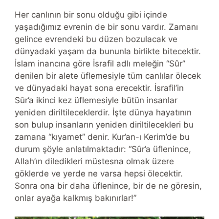
Her canlının bir sonu olduğu gibi içinde
yaşadığımız evrenin de bir sonu vardır. Zamanı
gelince evrendeki bu düzen bozulacak ve
dünyadaki yaşam da bununla birlikte bitecektir.
İslam inancına göre İsrafil adlı meleğin “Sûr”
denilen bir alete üflemesiyle tüm canlılar ölecek
ve dünyadaki hayat sona erecektir. İsrafil’in
Sûr’a ikinci kez üflemesiyle bütün insanlar
yeniden diriltileceklerdir. İşte dünya hayatının
son bulup insanların yeniden diriltilecekleri bu
zamana “kıyamet” denir. Kur’an-ı Kerim’de bu
durum şöyle anlatılmaktadır: “Sûr’a üflenince,
Allah’ın diledikleri müstesna olmak üzere
göklerde ve yerde ne varsa hepsi ölecektir.
Sonra ona bir daha üflenince, bir de ne göresin,
onlar ayağa kalkmış bakınırlar!”