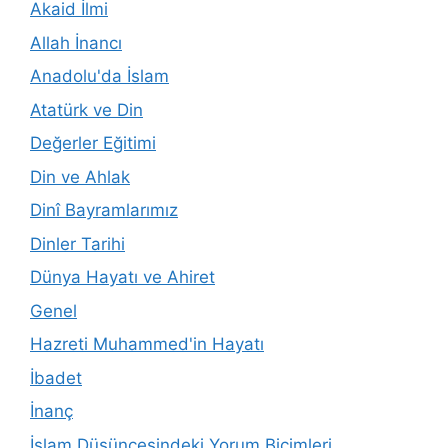
Akaid İlmi
Allah İnancı
Anadolu'da İslam
Atatürk ve Din
Değerler Eğitimi
Din ve Ahlak
Dinî Bayramlarımız
Dinler Tarihi
Dünya Hayatı ve Ahiret
Genel
Hazreti Muhammed'in Hayatı
İbadet
İnanç
İslam Düşüncesindeki Yorum Biçimleri