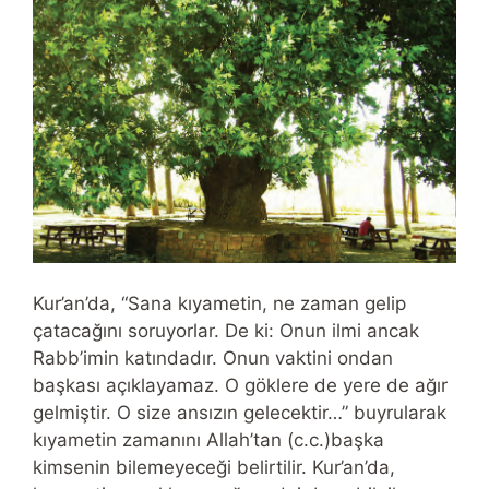
Kur’an’da, “Sana kıyametin, ne zaman gelip
çatacağını soruyorlar. De ki: Onun ilmi ancak
Rabb’imin katındadır. Onun vaktini ondan
başkası açıklayamaz. O göklere de yere de ağır
gelmiştir. O size ansızın gelecektir…” buyrularak
kıyametin zamanını Allah’tan (c.c.)başka
kimsenin bilemeyeceği belirtilir. Kur’an’da,