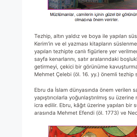
Tezhip, altın yaldız ve boya ile yapılan sü
Kerim’in ve el yazması kitapların süslenmes
yapılan tezhipte canlı figürlere yer verilme
sayfa kenarlarını, satır aralarındaki boşlu
getirmeyi, çekici bir görünüme kavuşturma
Mehmet Çelebi (öl. 16. yy.) önemli tezhip 
Ebru da İslam dünyasında önem verilen sana
yapıştırıcılarla yoğunlaştırılmış su üzerine
icra edilir. Ebru, kâğıt üzerine yapılan bi
arasında Mehmet Efendi (öl. 1773) ve Necm