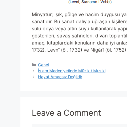
Minyatür; ışık, gölge ve hacim duygusu ya
sanatıdır. Bu sanat dalıyla uğraşan kişiler
sulu boya veya altın suyu kullanılarak yapı
gösterileri, savaş sahneleri, divan toplantı
amaç, kitaplardaki konuların daha iyi anla
1732), Levnî (öl. 1732) ve Nigârî (öl. 1752)
Categories
Genel
İslam Medeniyetinde Müzik / Musıki
Hayat Amaçsız Değildir
Leave a Comment
Comment