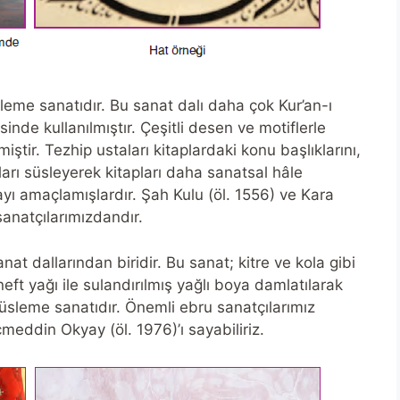
sleme sanatıdır. Bu sanat dalı daha çok Kur’an-ı
inde kullanılmıştır. Çeşitli desen ve motiflerle
miştir. Tezhip ustaları kitaplardaki konu başlıklarını,
kları süsleyerek kitapları daha sanatsal hâle
yı amaçlamışlardır. Şah Kulu (öl. 1556) ve Kara
sanatçılarımızdandır.
t dallarından biridir. Bu sanat; kitre ve kola gibi
 neft yağı ile sulandırılmış yağlı boya damlatılarak
r süsleme sanatıdır. Önemli ebru sanatçılarımız
eddin Okyay (öl. 1976)’ı sayabiliriz.