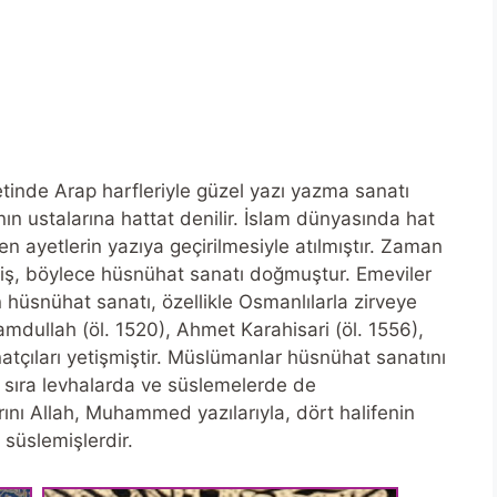
tinde Arap harfleriyle güzel yazı yazma sanatı
nın ustalarına hattat denilir. İslam dünyasında hat
en ayetlerin yazıya geçirilmesiyle atılmıştır. Zaman
şmiş, böylece hüsnühat sanatı doğmuştur. Emeviler
üsnühat sanatı, özellikle Osmanlılarla zirveye
dullah (öl. 1520), Ahmet Karahisari (öl. 1556),
atçıları yetişmiştir. Müslümanlar hüsnühat sanatını
ı sıra levhalarda ve süslemelerde de
arını Allah, Muhammed yazılarıyla, dört halifenin
 süslemişlerdir.