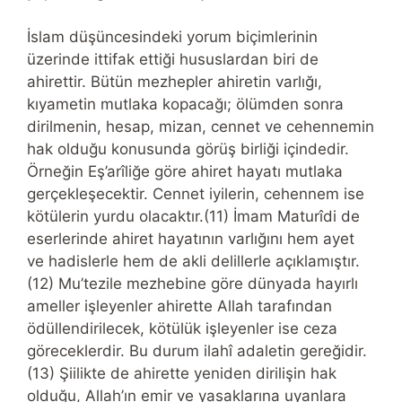
İslam düşüncesindeki yorum biçimlerinin
üzerinde ittifak ettiği hususlardan biri de
ahirettir. Bütün mezhepler ahiretin varlığı,
kıyametin mutlaka kopacağı; ölümden sonra
dirilmenin, hesap, mizan, cennet ve cehennemin
hak olduğu konusunda görüş birliği içindedir.
Örneğin Eş’arîliğe göre ahiret hayatı mutlaka
gerçekleşecektir. Cennet iyilerin, cehennem ise
kötülerin yurdu olacaktır.(11) İmam Maturîdi de
eserlerinde ahiret hayatının varlığını hem ayet
ve hadislerle hem de akli delillerle açıklamıştır.
(12) Mu’tezile mezhebine göre dünyada hayırlı
ameller işleyenler ahirette Allah tarafından
ödüllendirilecek, kötülük işleyenler ise ceza
göreceklerdir. Bu durum ilahî adaletin gereğidir.
(13) Şiilikte de ahirette yeniden dirilişin hak
olduğu, Allah’ın emir ve yasaklarına uyanlara