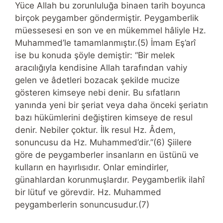
Yüce Allah bu zorunluluğa binaen tarih boyunca
birçok peygamber göndermiştir. Peygamberlik
müessesesi en son ve en mükemmel hâliyle Hz.
Muhammed’le tamamlanmıştır.(5) İmam Eş’arî
ise bu konuda şöyle demiştir: “Bir melek
aracılığıyla kendisine Allah tarafından vahiy
gelen ve âdetleri bozacak şekilde mucize
gösteren kimseye nebi denir. Bu sıfatların
yanında yeni bir şeriat veya daha önceki şeriatın
bazı hükümlerini değiştiren kimseye de resul
denir. Nebiler çoktur. İlk resul Hz. Âdem,
sonuncusu da Hz. Muhammed’dir.”(6) Şiilere
göre de peygamberler insanların en üstünü ve
kulların en hayırlısıdır. Onlar emindirler,
günahlardan korunmuşlardır. Peygamberlik ilahî
bir lütuf ve görevdir. Hz. Muhammed
peygamberlerin sonuncusudur.(7)