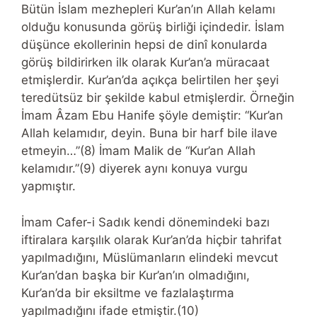
Bütün İslam mezhepleri Kur’an’ın Allah kelamı
olduğu konusunda görüş birliği içindedir. İslam
düşünce ekollerinin hepsi de dinî konularda
görüş bildirirken ilk olarak Kur’an’a müracaat
etmişlerdir. Kur’an’da açıkça belirtilen her şeyi
teredütsüz bir şekilde kabul etmişlerdir. Örneğin
İmam Âzam Ebu Hanife şöyle demiştir: “Kur’an
Allah kelamıdır, deyin. Buna bir harf bile ilave
etmeyin…”(8) İmam Malik de “Kur’an Allah
kelamıdır.”(9) diyerek aynı konuya vurgu
yapmıştır.
İmam Cafer-i Sadık kendi dönemindeki bazı
iftiralara karşılık olarak Kur’an’da hiçbir tahrifat
yapılmadığını, Müslümanların elindeki mevcut
Kur’an’dan başka bir Kur’an’ın olmadığını,
Kur’an’da bir eksiltme ve fazlalaştırma
yapılmadığını ifade etmiştir.(10)