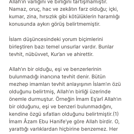
Allah’ın varlığını ve birliğini tartışmamıştır.
Namaz, oruç, hac ve zekâtın farz olduğu; içki,
kumar, zina, hırsızlık gibi kötülüklerin haramlığı
konusunda aykırı görüş belirtmemiştir.
İslam düşüncesindeki yorum biçimlerini
birleştiren bazı temel unsurlar vardır. Bunlar
tevhit, nübüvvet, Kur’an ve ahirettir.
Allah’ın bir olduğu, eşi ve benzerlerinin
bulunmadığı inancına tevhit denir. Bütün
mezhep imamları tevhit anlayışının İslam’ın özü
olduğunu belirtmiş, Allah’ın birliği üzerinde
önemle durmuştur. Örneğin İmam Eş’arî Allah’ın
bir olduğunu, eşi ve benzeri bulunmadığını,
kendine özgü sıfatları olduğunu belirtmiştir.(1)
İmam Âzam Ebu Hanife’ye göre Allah birdir. O,
yarattığı varlıklardan hiçbirine benzemez. Her