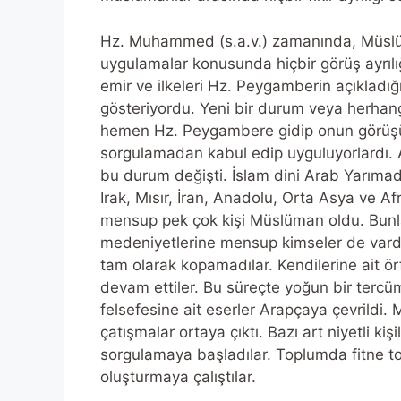
Hz. Muhammed (s.a.v.) zamanında, Müslüm
uygulamalar konusunda hiçbir görüş ayrılı
emir ve ilkeleri Hz. Peygamberin açıklad
gösteriyordu. Yeni bir durum veya herhan
hemen Hz. Peygambere gidip onun görüşün
sorgulamadan kabul edip uyguluyorlardı.
bu durum değişti. İslam dini Arab Yarımada
Irak, Mısır, İran, Anadolu, Orta Asya ve Afr
mensup pek çok kişi Müslüman oldu. Bunla
medeniyetlerine mensup kimseler de vardı
tam olarak kopamadılar. Kendilerine ait ö
devam ettiler. Bu süreçte yoğun bir tercüm
felsefesine ait eserler Arapçaya çevrildi. 
çatışmalar ortaya çıktı. Bazı art niyetli kişi
sorgulamaya başladılar. Toplumda fitne 
oluşturmaya çalıştılar.