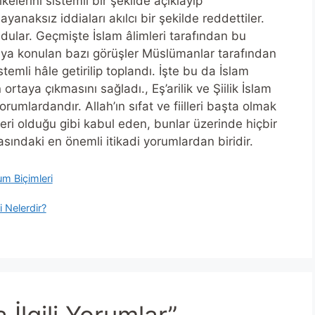
lkelerini sistemli bir şekilde açıklayıp
ayanaksız iddiaları akılcı bir şekilde reddettiler.
ndular. Geçmişte İslam âlimleri tarafından bu
aya konulan bazı görüşler Müslümanlar tarafından
emli hâle getirilip toplandı. İşte bu da İslam
 ortaya çıkmasını sağladı., Eş’arilik ve Şiilik İslam
rumlardandır. Allah’ın sıfat ve fiilleri başta olmak
sleri olduğu gibi kabul eden, bunlar üzerinde hiçbir
ndaki en önemli itikadi yorumlardan biridir.
m Biçimleri
i Nelerdir?
 İlgili Yorumlar”