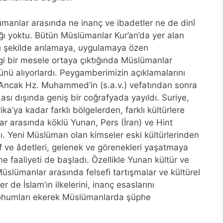
anlar arasında ne inanç ve ibadetler ne de dinî
ğı yoktu. Bütün Müslümanlar Kur’an’da yer alan
ığı şekilde anlamaya, uygulamaya özen
gi bir mesele ortaya çıktığında Müslümanlar
ü alıyorlardı. Peygamberimizin açıklamalarını
 Ancak Hz. Muhammed’in (s.a.v.) vefatından sonra
sı dışında geniş bir coğrafyada yayıldı. Suriye,
ika’ya kadar farklı bölgelerden, farklı kültürlere
r arasında köklü Yunan, Pers (İran) ve Hint
. Yeni Müslüman olan kimseler eski kültürlerinden
rf ve âdetleri, gelenek ve görenekleri yaşatmaya
e faaliyeti de başladı. Özellikle Yunan kültür ve
Müslümanlar arasında felsefi tartışmalar ve kültürel
ler de İslam’ın ilkelerini, inanç esaslarını
tohumları ekerek Müslümanlarda şüphe