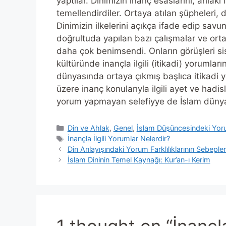
yaptılar. Dinimizin inanç esaslarını, ahlaki i
temellendirdiler. Ortaya atılan şüpheleri, d
Dinimizin ilkelerini açıkça ifade edip savu
doğrultuda yapılan bazı çalışmalar ve ort
daha çok benimsendi. Onların görüşleri sist
kültüründe inançla ilgili (itikadi) yorumların
dünyasında ortaya çıkmış başlıca itikadi yo
üzere inanç konularıyla ilgili ayet ve hadi
yorum yapmayan selefiyye de İslam dünyası
Categories
Din ve Ahlak
,
Genel
,
İslam Düşüncesindeki Yoru
Tags
İnançla İlgili Yorumlar Nelerdir?
Din Anlayışındaki Yorum Farklılıklarının Sebepler
İslam Dininin Temel Kaynağı: Kur’an-ı Kerim
1 thought on “İnançla