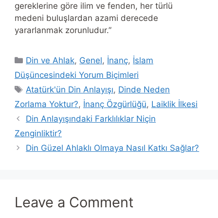
gereklerine göre ilim ve fenden, her türlü
medeni buluşlardan azami derecede
yararlanmak zorunludur.”
Categories
Din ve Ahlak
,
Genel
,
İnanç
,
İslam
Düşüncesindeki Yorum Biçimleri
Tags
Atatürk'ün Din Anlayışı
,
Dinde Neden
Zorlama Yoktur?
,
İnanç Özgürlüğü
,
Laiklik İlkesi
Din Anlayışındaki Farklılıklar Niçin
Zenginliktir?
Din Güzel Ahlaklı Olmaya Nasıl Katkı Sağlar?
Leave a Comment