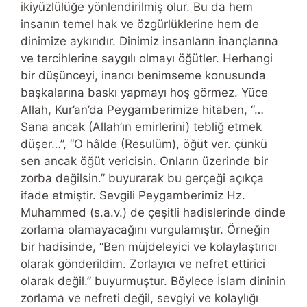
ikiyüzlülüğe yönlendirilmiş olur. Bu da hem
insanın temel hak ve özgürlüklerine hem de
dinimize aykırıdır. Dinimiz insanların inançlarına
ve tercihlerine saygılı olmayı öğütler. Herhangi
bir düşünceyi, inancı benimseme konusunda
başkalarına baskı yapmayı hoş görmez. Yüce
Allah, Kur’an’da Peygamberimize hitaben, “…
Sana ancak (Allah’ın emirlerini) tebliğ etmek
düşer…”, “O hâlde (Resulüm), öğüt ver. çünkü
sen ancak öğüt vericisin. Onların üzerinde bir
zorba değilsin.” buyurarak bu gerçeği açıkça
ifade etmiştir. Sevgili Peygamberimiz Hz.
Muhammed (s.a.v.) de çeşitli hadislerinde dinde
zorlama olamayacağını vurgulamıştır. Örneğin
bir hadisinde, “Ben müjdeleyici ve kolaylaştırıcı
olarak gönderildim. Zorlayıcı ve nefret ettirici
olarak değil.” buyurmuştur. Böylece İslam dininin
zorlama ve nefreti değil, sevgiyi ve kolaylığı