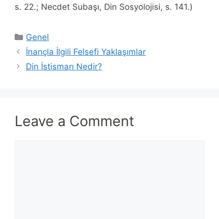
s. 22.; Necdet Subaşı, Din Sosyolojisi, s. 141.)
Categories
Genel
İnançla İlgili Felsefi Yaklaşımlar
Din İstismarı Nedir?
Leave a Comment
Comment