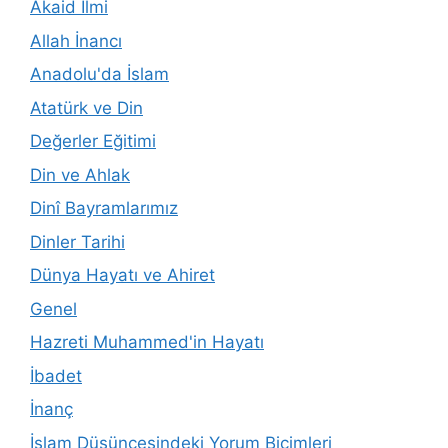
Akaid İlmi
Allah İnancı
Anadolu'da İslam
Atatürk ve Din
Değerler Eğitimi
Din ve Ahlak
Dinî Bayramlarımız
Dinler Tarihi
Dünya Hayatı ve Ahiret
Genel
Hazreti Muhammed'in Hayatı
İbadet
İnanç
İslam Düşüncesindeki Yorum Biçimleri