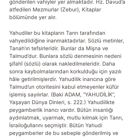
gönderilen vahiyler yer almaktadır. Hz. Davud’a
atfedilen Mezmurlar (Zebur), Kitaplar
bölümünde yer alır.
Yahudiler bu kitapların Tanrı tarafından
vahyedildiğine inanmaktadırlar. Sözlü metinler,
Tanah’ın tefsirleridir. Bunlar da Mişna ve
Talmud’dur. Bunlara sözlü denmesinin nedeni
şifahî (sözlü) olarak nakledilmeleridir. Daha
sonra kaybolmalarından korkulduğu için yazılı
hâle getirilmişlerdir. Yahudilik inancına göre
Talmud’un otoritesini kabul etmeyenler küfür
işlemiş sayılırlar. (Baki ADAM, “YAHUDİLİK”,
Yaşayan Dünya Dinleri, s. 222.) Yahudilikte
peygamberlik inancı vardır. Bütün insanlığı
aydınlatmak, uyarmak, mutlu kılmak için Tanrı,
İsrailoğullarını seçmiştir. Bütün Yahudi
peygamberler de bu sebeple gönderilmiş ve