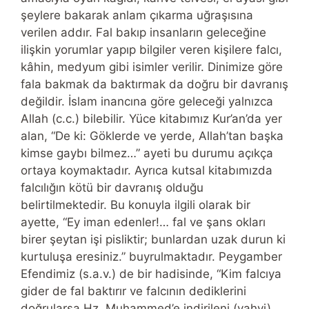
şeylere bakarak anlam çıkarma uğraşısına
verilen addır. Fal bakıp insanların geleceğine
ilişkin yorumlar yapıp bilgiler veren kişilere falcı,
kâhin, medyum gibi isimler verilir. Dinimize göre
fala bakmak da baktırmak da doğru bir davranış
değildir. İslam inancına göre geleceği yalnızca
Allah (c.c.) bilebilir. Yüce kitabımız Kur’an’da yer
alan, “De ki: Göklerde ve yerde, Allah’tan başka
kimse gaybı bilmez…” ayeti bu durumu açıkça
ortaya koymaktadır. Ayrıca kutsal kitabımızda
falcılığın kötü bir davranış olduğu
belirtilmektedir. Bu konuyla ilgili olarak bir
ayette, “Ey iman edenler!… fal ve şans okları
birer şeytan işi pisliktir; bunlardan uzak durun ki
kurtuluşa eresiniz.” buyrulmaktadır. Peygamber
Efendimiz (s.a.v.) de bir hadisinde, “Kim falcıya
gider de fal baktırır ve falcının dediklerini
doğrularsa Hz. Muhammed’e indirileni (vahyi)