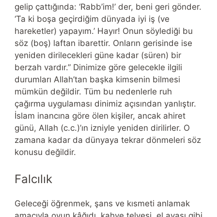
gelip çattığında: ‘Rabb’im!’ der, beni geri gönder.
‘Ta ki boşa geçirdiğim dünyada iyi iş (ve
hareketler) yapayım.’ Hayır! Onun söylediği bu
söz (boş) laftan ibarettir. Onların gerisinde ise
yeniden dirilecekleri güne kadar (süren) bir
berzah vardır.” Dinimize göre gelecekle ilgili
durumları Allah’tan başka kimsenin bilmesi
mümkün değildir. Tüm bu nedenlerle ruh
çağırma uygulaması dinimiz açısından yanlıştır.
İslam inancına göre ölen kişiler, ancak ahiret
günü, Allah (c.c.)’ın izniyle yeniden dirilirler. O
zamana kadar da dünyaya tekrar dönmeleri söz
konusu değildir.
Falcılık
Geleceği öğrenmek, şans ve kısmeti anlamak
amacıyla oyun kâğıdı, kahve telvesi, el ayası gibi