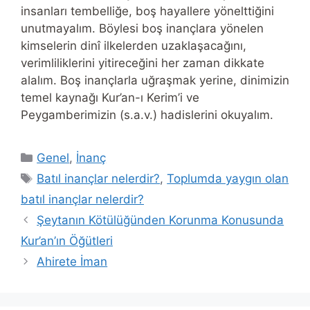
insanları tembelliğe, boş hayallere yönelttiğini
unutmayalım. Böylesi boş inançlara yönelen
kimselerin dinî ilkelerden uzaklaşacağını,
verimliliklerini yitireceğini her zaman dikkate
alalım. Boş inançlarla uğraşmak yerine, dinimizin
temel kaynağı Kur’an-ı Kerim’i ve
Peygamberimizin (s.a.v.) hadislerini okuyalım.
Categories
Genel
,
İnanç
Tags
Batıl inançlar nelerdir?
,
Toplumda yaygın olan
batıl inançlar nelerdir?
Şeytanın Kötülüğünden Korunma Konusunda
Kur’an’ın Öğütleri
Ahirete İman