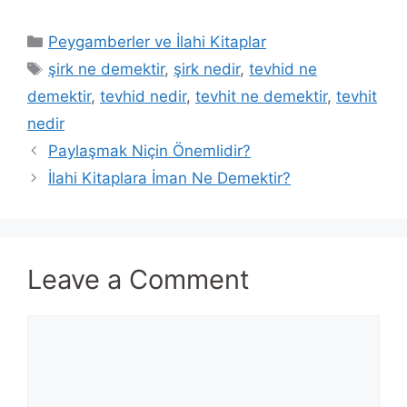
Categories
Peygamberler ve İlahi Kitaplar
Tags
şirk ne demektir
,
şirk nedir
,
tevhid ne
demektir
,
tevhid nedir
,
tevhit ne demektir
,
tevhit
nedir
Paylaşmak Niçin Önemlidir?
İlahi Kitaplara İman Ne Demektir?
Leave a Comment
Comment