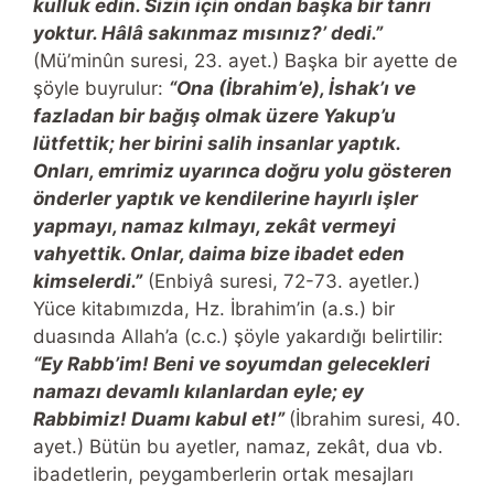
kulluk edin. Sizin için ondan başka bir tanrı
yoktur. Hâlâ sakınmaz mısınız?’ dedi.”
(Mü’minûn suresi, 23. ayet.) Başka bir ayette de
şöyle buyrulur:
“Ona (İbrahim’e), İshak’ı ve
fazladan bir bağış olmak üzere Yakup’u
lütfettik; her birini salih insanlar yaptık.
Onları, emrimiz uyarınca doğru yolu gösteren
önderler yaptık ve kendilerine hayırlı işler
yapmayı, namaz kılmayı, zekât vermeyi
vahyettik. Onlar, daima bize ibadet eden
kimselerdi.”
(Enbiyâ suresi, 72-73. ayetler.)
Yüce kitabımızda, Hz. İbrahim’in (a.s.) bir
duasında Allah’a (c.c.) şöyle yakardığı belirtilir:
“Ey Rabb’im! Beni ve soyumdan gelecekleri
namazı devamlı kılanlardan eyle; ey
Rabbimiz! Duamı kabul et!”
(İbrahim suresi, 40.
ayet.) Bütün bu ayetler, namaz, zekât, dua vb.
ibadetlerin, peygamberlerin ortak mesajları