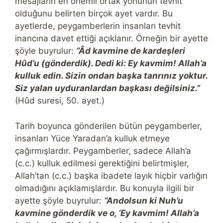
mesajların en önemli ortak yönünün tevhit
olduğunu belirten birçok ayet vardır. Bu
ayetlerde, peygamberlerin insanları tevhit
inancına davet ettiği açıklanır. Örneğin bir ayette
şöyle buyrulur:
“Âd kavmine de kardeşleri
Hûd’u (gönderdik). Dedi ki: Ey kavmim! Allah’a
kulluk edin. Sizin ondan başka tanrınız yoktur.
Siz yalan uyduranlardan başkası değilsiniz.”
(Hûd suresi, 50. ayet.)
Tarih boyunca gönderilen bütün peygamberler,
insanları Yüce Yaradan’a kulluk etmeye
çağırmışlardır. Peygamberler, sadece Allah’a
(c.c.) kulluk edilmesi gerektiğini belirtmişler,
Allah’tan (c.c.) başka ibadete layık hiçbir varlığın
olmadığını açıklamışlardır. Bu konuyla ilgili bir
ayette şöyle buyrulur:
“Andolsun ki Nuh’u
kavmine gönderdik ve o, ‘Ey kavmim! Allah’a