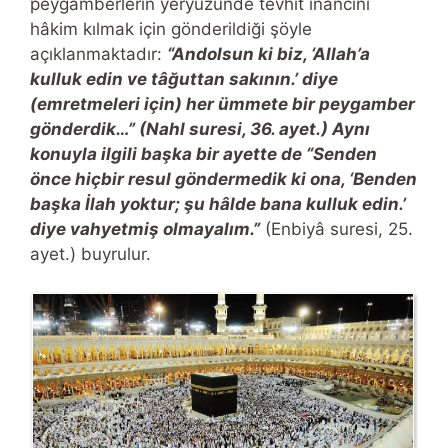
peygamberlerin yeryüzünde tevhit inancını
hâkim kılmak için gönderildiği şöyle
açıklanmaktadır:
“Andolsun ki biz, ‘Allah’a
kulluk edin ve tâğuttan sakının.’ diye
(emretmeleri için) her ümmete bir peygamber
gönderdik…” (Nahl suresi, 36. ayet.) Aynı
konuyla ilgili başka bir ayette de “Senden
önce hiçbir resul göndermedik ki ona, ‘Benden
başka İlah yoktur; şu hâlde bana kulluk edin.’
diye vahyetmiş olmayalım.”
(Enbiyâ suresi, 25.
ayet.) buyrulur.