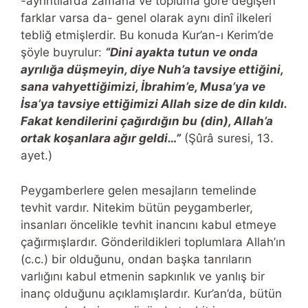
-ayrıntılarda zamana ve topluma göre değişen
farklar varsa da- genel olarak aynı dinî ilkeleri
tebliğ etmişlerdir. Bu konuda Kur’an-ı Kerim’de
şöyle buyrulur:
“Dini ayakta tutun ve onda
ayrılığa düşmeyin, diye Nuh’a tavsiye ettiğini,
sana vahyettiğimizi, İbrahim’e, Musa’ya ve
İsa’ya tavsiye ettiğimizi Allah size de din kıldı.
Fakat kendilerini çağırdığın bu (din), Allah’a
ortak koşanlara ağır geldi…”
(Şûrâ suresi, 13.
ayet.)
Peygamberlere gelen mesajların temelinde
tevhit vardır. Nitekim bütün peygamberler,
insanları öncelikle tevhit inancını kabul etmeye
çağırmışlardır. Gönderildikleri toplumlara Allah’ın
(c.c.) bir olduğunu, ondan başka tanrıların
varlığını kabul etmenin sapkınlık ve yanlış bir
inanç olduğunu açıklamışlardır. Kur’an’da, bütün