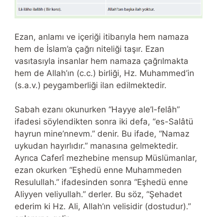
Ezan, anlamı ve içeriği itibarıyla hem namaza
hem de İslam’a çağrı niteliği taşır. Ezan
vasıtasıyla insanlar hem namaza çağrılmakta
hem de Allah’ın (c.c.) birliği, Hz. Muhammed’in
(s.a.v.) peygamberliği ilan edilmektedir.
Sabah ezanı okunurken “Hayye ale’l-felâh”
ifadesi söylendikten sonra iki defa, “es-Salâtü
hayrun mine’nnevm.” denir. Bu ifade, “Namaz
uykudan hayırlıdır.” manasına gelmektedir.
Ayrıca Caferî mezhebine mensup Müslümanlar,
ezan okurken “Eşhedü enne Muhammeden
Resulullah.” ifadesinden sonra “Eşhedü enne
Aliyyen veliyullah.” derler. Bu söz, “Şehadet
ederim ki Hz. Ali, Allah’ın velisidir (dostudur).”