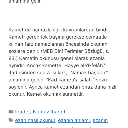
anlamına gelir.
Kamet de namazla ilgili kavramlardan biridir.
Kamet; gerek tek başına gerekse cemaatle
kılınan farz namazlarının öncesinde okunan
sözlere denir. (MEB Dinî Terimler Sözlüğü, s.
83.) Kametin okunuşu genel olarak ezanla
aynıdır. Ancak kamette “Hayye ale’l-felâh.”
ifadesinden sonra iki kez, “Namaz başladı.”
anlamına gelen, “Kad kâmeti’s-salâh.” sözü
söylenir. Ayrıca kamet ezandan biraz daha hızlı
okunur. Kamet okumak sünnettir.
Categories
İbadet
,
Namaz İbadeti
Tags
ezan nasıl okunur
,
ezanın anlamı
,
ezanın