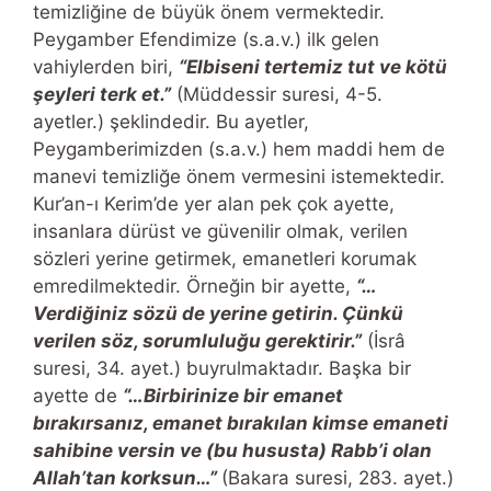
temizliğine de büyük önem vermektedir.
Peygamber Efendimize (s.a.v.) ilk gelen
vahiylerden biri,
“Elbiseni tertemiz tut ve kötü
şeyleri terk et.”
(Müddessir suresi, 4-5.
ayetler.) şeklindedir. Bu ayetler,
Peygamberimizden (s.a.v.) hem maddi hem de
manevi temizliğe önem vermesini istemektedir.
Kur’an-ı Kerim’de yer alan pek çok ayette,
insanlara dürüst ve güvenilir olmak, verilen
sözleri yerine getirmek, emanetleri korumak
emredilmektedir. Örneğin bir ayette,
“…
Verdiğiniz sözü de yerine getirin. Çünkü
verilen söz, sorumluluğu gerektirir.”
(İsrâ
suresi, 34. ayet.) buyrulmaktadır. Başka bir
ayette de
“…Birbirinize bir emanet
bırakırsanız, emanet bırakılan kimse emaneti
sahibine versin ve (bu hususta) Rabb’i olan
Allah’tan korksun…”
(Bakara suresi, 283. ayet.)