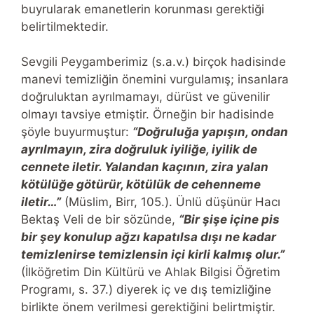
buyrularak emanetlerin korunması gerektiği
belirtilmektedir.
Sevgili Peygamberimiz (s.a.v.) birçok hadisinde
manevi temizliğin önemini vurgulamış; insanlara
doğruluktan ayrılmamayı, dürüst ve güvenilir
olmayı tavsiye etmiştir. Örneğin bir hadisinde
şöyle buyurmuştur:
“Doğruluğa yapışın, ondan
ayrılmayın, zira doğruluk iyiliğe, iyilik de
cennete iletir. Yalandan kaçının, zira yalan
kötülüğe götürür, kötülük de cehenneme
iletir…”
(Müslim, Birr, 105.). Ünlü düşünür Hacı
Bektaş Veli de bir sözünde,
“Bir şişe içine pis
bir şey konulup ağzı kapatılsa dışı ne kadar
temizlenirse temizlensin içi kirli kalmış olur.”
(İlköğretim Din Kültürü ve Ahlak Bilgisi Öğretim
Programı, s. 37.) diyerek iç ve dış temizliğine
birlikte önem verilmesi gerektiğini belirtmiştir.