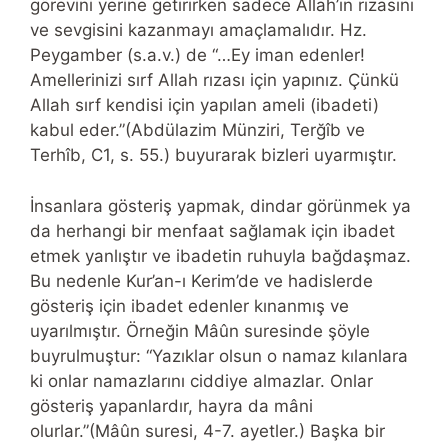
görevini yerine getirirken sadece Allah’ın rızasını
ve sevgisini kazanmayı amaçlamalıdır. Hz.
Peygamber (s.a.v.) de “…Ey iman edenler!
Amellerinizi sırf Allah rızası için yapınız. Çünkü
Allah sırf kendisi için yapılan ameli (ibadeti)
kabul eder.”(Abdülazim Münziri, Terğîb ve
Terhîb, C1, s. 55.) buyurarak bizleri uyarmıştır.
İnsanlara gösteriş yapmak, dindar görünmek ya
da herhangi bir menfaat sağlamak için ibadet
etmek yanlıştır ve ibadetin ruhuyla bağdaşmaz.
Bu nedenle Kur’an-ı Kerim’de ve hadislerde
gösteriş için ibadet edenler kınanmış ve
uyarılmıştır. Örneğin Mâûn suresinde şöyle
buyrulmuştur: “Yazıklar olsun o namaz kılanlara
ki onlar namazlarını ciddiye almazlar. Onlar
gösteriş yapanlardır, hayra da mâni
olurlar.”(Mâûn suresi, 4-7. ayetler.) Başka bir