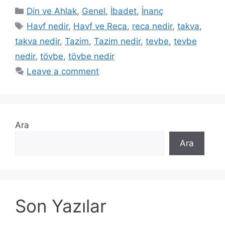
Categories
Din ve Ahlak
,
Genel
,
İbadet
,
İnanç
Tags
Havf nedir
,
Havf ve Reca
,
reca nedir
,
takva
,
takva nedir
,
Tazim
,
Tazim nedir
,
tevbe
,
tevbe
nedir
,
tövbe
,
tövbe nedir
Leave a comment
Ara
Ara
Son Yazılar