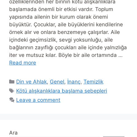
özelliklerinden her birinin kötü alışkanlıklara
başlamada önemli bir etkisi vardır. Toplum
yapısında ailenin bir kurum olarak önemi
büyüktür. Çocuklar, aile büyüklerini kendilerine
örnek alır ve onlara benzemeye çalışırlar. Aile
içindeki geçimsizlik, sevgi yoksunluğu, aile
bağlarının zayıflığı çocukları aile içinde yalnızlığa
iter ve mutsuz kılar. Böyle bir aile ortamında …
Read more
Categories
Din ve Ahlak
,
Genel
,
İnanç
,
Temizlik
Tags
Kötü alışkanlıklara başlama sebepleri
Leave a comment
Ara