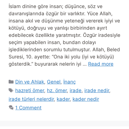
İslam dinine göre insan; düşünce, söz ve
davranışlarında özgür bir varlıktır. Yüce Allah,
insana akıl ve düşünme yeteneği vererek iyiyi ve
kötüyü, doğruyu ve yanlışı birbirinden ayırt
edebilecek özellikte yaratmıştır. Özgür iradesiyle
seçim yapabilen insan, bundan dolayı
işlediklerinden sorumlu tutulmuştur. Allah, Beled
Suresi, 10. ayette: “Ona iki yolu (iyi ve kötüyü)
gösterdik.” buyurarak nelerin iyi …
Read more
Categories
Din ve Ahlak
,
Genel
,
İnanç
Tags
hazreti ömer
,
hz. ömer
,
irade
,
irade nedir
,
irade türleri nelerdir
,
kader
,
kader nedir
1 Comment