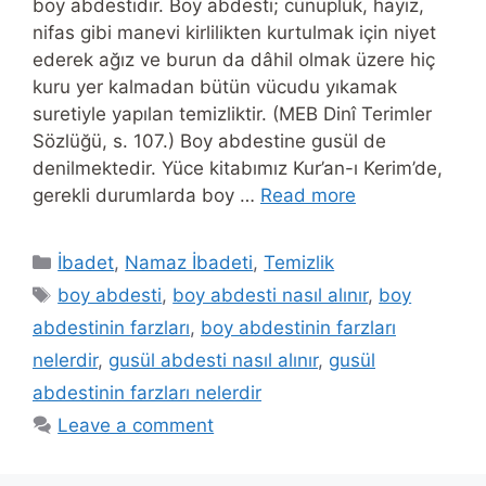
boy abdestidir. Boy abdesti; cünüplük, hayız,
nifas gibi manevi kirlilikten kurtulmak için niyet
ederek ağız ve burun da dâhil olmak üzere hiç
kuru yer kalmadan bütün vücudu yıkamak
suretiyle yapılan temizliktir. (MEB Dinî Terimler
Sözlüğü, s. 107.) Boy abdestine gusül de
denilmektedir. Yüce kitabımız Kur’an-ı Kerim’de,
gerekli durumlarda boy …
Read more
Categories
İbadet
,
Namaz İbadeti
,
Temizlik
Tags
boy abdesti
,
boy abdesti nasıl alınır
,
boy
abdestinin farzları
,
boy abdestinin farzları
nelerdir
,
gusül abdesti nasıl alınır
,
gusül
abdestinin farzları nelerdir
Leave a comment