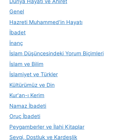
Dünya Hayatı ve Ahiret
Genel
Hazreti Muhammed'in Hayatı
İbadet
İnanç
İslam Düşüncesindeki Yorum Biçimleri
İslam ve Bilim
İslamiyet ve Türkler
Kültürümüz ve Din
Kur'an-ı Kerim
Namaz İbadeti
Oruç İbadeti
Peygamberler ve İlahi Kitaplar
Sevgi, Dostluk ve Kardeşlik