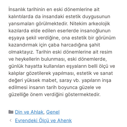
İnsanlık tarihinin en eski dönemlerine ait
kalıntılarda da insandaki estetik duygusunun
yansımaları görülmektedir. Nitekim arkeolojik
kazılarda elde edilen eserlerde insanoğlunun
eşyaya şekil verdiğine, ona estetik bir görünüm
kazandırmak için çaba harcadığına şahit
olmaktayız. Tarihin eski dönemlerine ait resim
ve heykellerin bulunması, eski dönemlerde,
günlük hayatta kullanılan eşyaların belli ölçü ve
kalıplar gözetilerek yapılması, estetik ve sanat
değeri yüksek mabet, saray vb. yapıların inşa
edilmesi insanın tarih boyunca güzele ve
güzelliğe önem verdiğini göstermektedir.
Categories
Din ve Ahlak
,
Genel
Evrendeki Ölçü ve Ahenk