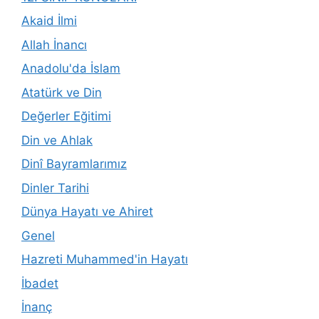
Akaid İlmi
Allah İnancı
Anadolu'da İslam
Atatürk ve Din
Değerler Eğitimi
Din ve Ahlak
Dinî Bayramlarımız
Dinler Tarihi
Dünya Hayatı ve Ahiret
Genel
Hazreti Muhammed'in Hayatı
İbadet
İnanç