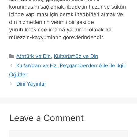
korunmasını sağlamak, ibadetin huzur ve sükûn
içinde yapılması için gerekli tedbirleri almak ve
din hizmetlerinin verimli bir şekilde
yürütülmesinde imama yardımcı olmak da
müezzin-kayyumların görevlerindendir.
Categories
Atatürk ve Din
,
Kültürümüz ve Din
Kur’an’dan ve Hz. Peygamberden Aile ile İlgili
Öğütler
Dinî Yayınlar
Leave a Comment
Comment