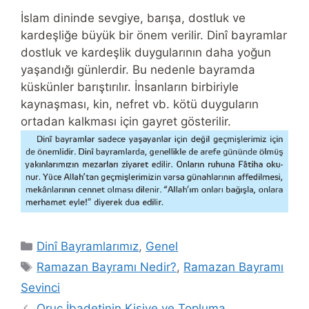
İslam dininde sevgiye, barışa, dostluk ve
kardeşliğe büyük bir önem verilir. Dinî bayramlar
dostluk ve kardeşlik duygularının daha yoğun
yaşandığı günlerdir. Bu nedenle bayramda
küskünler barıştırılır. İnsanların birbiriyle
kaynaşması, kin, nefret vb. kötü duyguların
ortadan kalkması için gayret gösterilir.
Categories
Dinî Bayramlarımız
,
Genel
Tags
Ramazan Bayramı Nedir?
,
Ramazan Bayramı
Sevinci
Oruç İbadetinin Kişiye ve Topluma