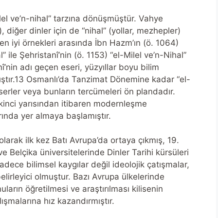
lel ve’n-nihal” tarzına dönüşmüştür. Vahye
), diğer dinler için de “nihal” (yollar, mezhepler)
ın en iyi örnekleri arasında İbn Hazm’ın (ö. 1064)
l” ile Şehristanî’nin (ö. 1153) “el-Milel ve’n-Nihal”
anî’nin adı geçen eseri, yüzyıllar boyu bilim
mıştır.13 Osmanlı’da Tanzimat Dönemine kadar “el-
 eserler veya bunların tercümeleri ön plandadır.
n ikinci yarısından itibaren modernleşme
arında yer almaya başlamıştır.
 olarak ilk kez Batı Avrupa’da ortaya çıkmış, 19.
e Belçika üniversitelerinde Dinler Tarihi kürsüleri
dece bilimsel kaygılar değil ideolojik çatışmalar,
belirleyici olmuştur. Bazı Avrupa ülkelerinde
ların öğretilmesi ve araştırılması kilisenin
lışmalarına hız kazandırmıştır.