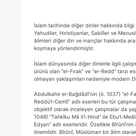
İslam tarihinde diğer dinler hakkında bilgi
Yahudiler, Hıristiyanlar, Sabiîler ve Mecu
âlimleri diğer din ve inançlar hakkında ara
koymaya yönlendirmiştir.
İslam dünyasında diğer dinlerle ilgili çalış
ürünü olan “el-Fırak” ve “er-Redd” tarzı ese
olmayan yaklaşımları nedeniyle modern Dinl
Abdulkahir el-Bağdâdî’nin (ö. 1037) “el-Fark
Reddü’l-Cemîl” adlı eserleri bu tür çalışma
objektif olarak inceleyen çalışmalar da yap
1048) “Tahkîku Mâ li’l-Hind” ile Ebu’l-Me
Edyan” adlı eserleridir. Özellikle Bîrûnî’ni
önemlidir. Bîrûnî, Müslüman bir âlim olara