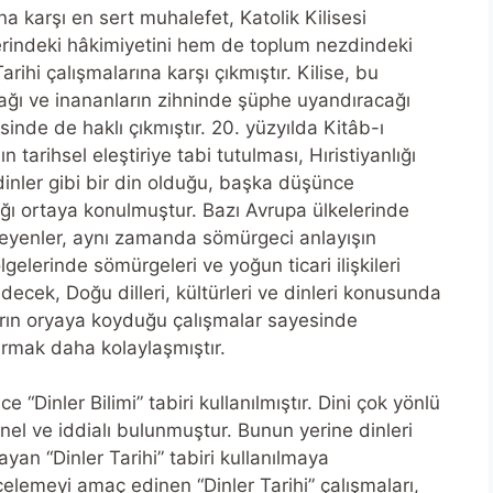
na karşı en sert muhalefet, Katolik Kilisesi
üzerindeki hâkimiyetini hem de toplum nezdindeki
arihi çalışmalarına karşı çıkmıştır. Kilise, bu
acağı ve inananların zihninde şüphe uyandıracağı
sinde de haklı çıkmıştır. 20. yüzyılda Kitâb-ı
tarihsel eleştiriye tabi tutulması, Hıristiyanlığı
 dinler gibi bir din olduğu, başka düşünce
ldığı ortaya konulmuştur. Bazı Avrupa ülkelerinde
leyenler, aynı zamanda sömürgeci anlayışın
gelerinde sömürgeleri ve yoğun ticari ilişkileri
decek, Doğu dilleri, kültürleri ve dinleri konusunda
rın oryaya koyduğu çalışmalar sayesinde
urmak daha kolaylaşmıştır.
 “Dinler Bilimi” tabiri kullanılmıştır. Dini çok yönlü
l ve iddialı bulunmuştur. Bunun yerine dinleri
ayan “Dinler Tarihi” tabiri kullanılmaya
ncelemeyi amaç edinen “Dinler Tarihi” çalışmaları,