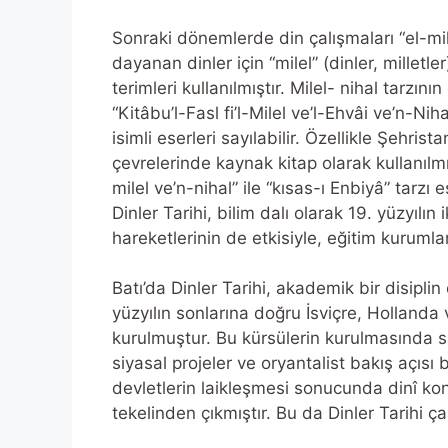
Sonraki dönemlerde din çalışmaları “el-mi
dayanan dinler için “milel” (dinler, milletler
terimleri kullanılmıştır. Milel- nihal tarzın
“Kitâbu’l-Fasl fi’l-Milel ve’l-Ehvâi ve’n-Niha
isimli eserleri sayılabilir. Özellikle Şehrist
çevrelerinde kaynak kitap olarak kullanıl
milel ve’n-nihal” ile “kısas-ı Enbiyâ” tarzı
Dinler Tarihi, bilim dalı olarak 19. yüzyılı
hareketlerinin de etkisiyle, eğitim kuruml
Batı’da Dinler Tarihi, akademik bir disiplin
yüzyılın sonlarına doğru İsviçre, Hollanda v
kurulmuştur. Bu kürsülerin kurulmasında sa
siyasal projeler ve oryantalist bakış açısı 
devletlerin laikleşmesi sonucunda dinî konu
tekelinden çıkmıştır. Bu da Dinler Tarihi ça