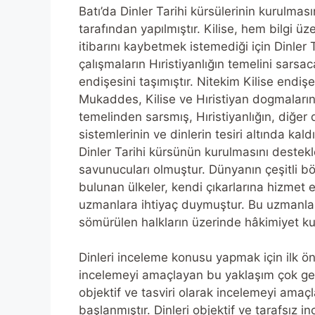
Batı’da Dinler Tarihi kürsülerinin kurulması
tarafından yapılmıştır. Kilise, hem bilgi 
itibarını kaybetmek istemediği için Dinler T
çalışmaların Hıristiyanlığın temelini sars
endişesini taşımıştır. Nitekim Kilise endişe
Mukaddes, Kilise ve Hıristiyan dogmalarının 
temelinden sarsmış, Hıristiyanlığın, diğer
sistemlerinin ve dinlerin tesiri altında ka
Dinler Tarihi kürsünün kurulmasını destek
savunucuları olmuştur. Dünyanın çeşitli böl
bulunan ülkeler, kendi çıkarlarına hizmet e
uzmanlara ihtiyaç duymuştur. Bu uzmanla
sömürülen halkların üzerinde hâkimiyet k
Dinleri inceleme konusu yapmak için ilk önce
incelemeyi amaçlayan bu yaklaşım çok gene
objektif ve tasviri olarak incelemeyi amaçl
başlanmıştır. Dinleri objektif ve tarafsız i