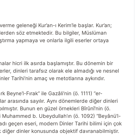
 verme geleneği Kur’an-ı Kerim’le başlar. Kur’an;
silerden söz etmektedir. Bu bilgiler, Müslüman
ştırma yapmaya ve onlarla ilgili eserler ortaya
malar hicri ilk asırda başlamıştır. Bu dönemin bir
rler, dinleri tarafsız olarak ele almadığı ve nesnel
er Tarihi’nin amaç ve metotlarına aykırıdır.
 Beyne’l-Fırak” ile Gazâli’nin (ö. 1111) “er-
lar arasında sayılır. Aynı dönemlerde diğer dinleri
ılmıştır. Bunun en güzel örnekleri Bîrûnî’nin (ö.
âli Muhammed b. Ubeydullah’ın (ö. 1092) “Beyânü’l-
n adı geçen eseri, modern Dinler Tarihi bilimi için çok
k diğer dinler konusunda objektif davranabilmiştir.