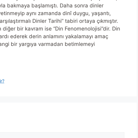
ğıyla bakmaya başlamıştı. Daha sonra dinler
 yetinmeyip aynı zamanda dinî duygu, yaşantı,
şılaştırmalı Dinler Tarihi” tabiri ortaya çıkmıştır.
en diğer bir kavram ise “Din Fenomenolojisi”dir. Din
 ardı ederek derin anlamını yakalamayı amaç
hangi bir yargıya varmadan betimlemeyi
r?