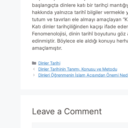
başlangıçta dinlere katı bir tarihçi mantı
hakkında yalnızca tarihî bilgiler vermekle
tutum ve tavırları ele almayı amaçlayan “Kar
Katı dinler tarihçiliğinden kaçışı ifade ed
Fenomenolojisi, dinin tarihî boyutunu göz
edinmiştir. Böylece ele aldığı konuyu her
amaçlamıştır.
Categories
Dinler Tarihi
Dinler Tarihinin Tanımı, Konusu ve Metodu
Dinleri Öğrenmenin İslam Açısından Önemi Nedi
Leave a Comment
Comment